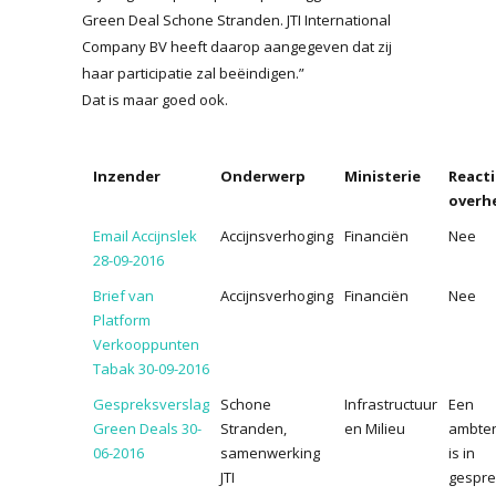
Green Deal Schone Stranden. JTI International
Company BV heeft daarop aangegeven dat zij
haar participatie zal beëindigen.”
Dat is maar goed ook.
Inzender
Onderwerp
Ministerie
Reacti
overh
Email Accijnslek
Accijnsverhoging
Financiën
Nee
28-09-2016
Brief van
Accijnsverhoging
Financiën
Nee
Platform
Verkooppunten
Tabak 30-09-2016
Gespreksverslag
Schone
Infrastructuur
Een
Green Deals 30-
Stranden,
en Milieu
ambte
06-2016
samenwerking
is in
JTI
gespre