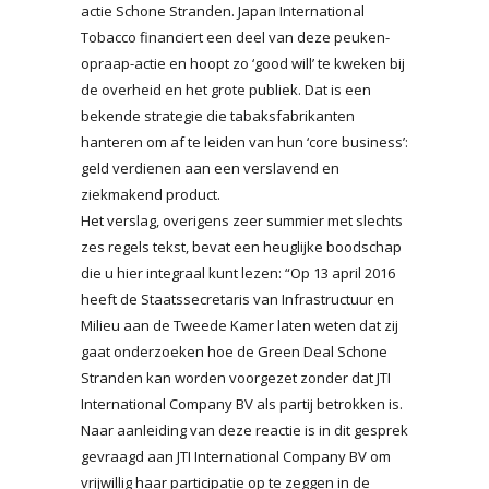
actie Schone Stranden. Japan International
Tobacco financiert een deel van deze peuken-
opraap-actie en hoopt zo ‘good will’ te kweken bij
de overheid en het grote publiek. Dat is een
bekende strategie die tabaksfabrikanten
hanteren om af te leiden van hun ‘core business’:
geld verdienen aan een verslavend en
ziekmakend product.
Het verslag, overigens zeer summier met slechts
zes regels tekst, bevat een heuglijke boodschap
die u hier integraal kunt lezen: “Op 13 april 2016
heeft de Staatssecretaris van Infrastructuur en
Milieu aan de Tweede Kamer laten weten dat zij
gaat onderzoeken hoe de Green Deal Schone
Stranden kan worden voorgezet zonder dat JTI
International Company BV als partij betrokken is.
Naar aanleiding van deze reactie is in dit gesprek
gevraagd aan JTI International Company BV om
vrijwillig haar participatie op te zeggen in de