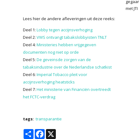
gegaa
met JTI
Lees hier de andere afleveringen uit deze reeks:
Deel 1:
Lobby tegen accijnsverhoging
Deel 2:
VWS ontvangt tabakslobbyisten TNLT
Deel 4:
Ministeries hebben vrijgegeven
documenten nog niet op orde
Deel 5:
De geveinsde zorgen van de
tabaksindustrie over de Nederlandse schatkist
Deel 6:
Imperial Tobacco pleit voor
accijnsverhoging heatsticks
Deel 7:
Het ministerie van Financiën overtreedt
het FCTC-verdrag
tags:
transparantie
Share
Facebook
X