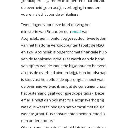
goedkopere sigaretten te kopen. En daarom zou
de overheid geen accijnsverhoging in moeten
voeren: slecht voor de winkeliers.
Twee dagen voor deze brief ontving het
ministerie van Financiën een
email
van
Accijnslek, een monitor, opgezet door twee leden
van het Platform Verkooppunten tabak: de NSO
en TZN. Accijnslek is opgericht met financiële hulp
van de tabaksindustrie. Hier wordt aan de hand
van cijfers van de industrie bijgehouden hoeveel
accijns de overheid binnen krijgt. Hun boodschap
is steevast hetzelfde: de opbrengst is nooit wat
de overheid verwacht, omdat de consument naar
het buitenland gaat voor goedkope tabak. Deze
email eindigt dan ook met: “De accijnsverhoging
was dus weer te hoog en het verschil met België
weer te groot. Dus consumenten nemen letterlijk
een andere route.”
Of en in hoeverre de overheid luistert naar deze