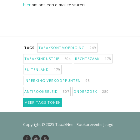
hier
om ons een e-mail te sturen.
TAGS
TABAKSONTMOEDIGING
249
TABAKSINDUSTRIE
504
RECHTSZAAK
178
BUITENLAND
179
INPERKING VERKOOPPUNTEN
98
ANTIROOKBELEID
307
ONDERZOEK
280
MEER TAGS TONEN
Copyright © 2025 TabakNee - Rookpreventie Jeugd