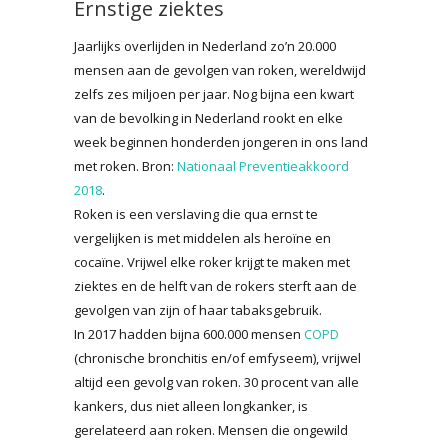
Ernstige ziektes
Jaarlijks overlijden in Nederland zo’n 20.000
mensen aan de gevolgen van roken, wereldwijd
zelfs zes miljoen per jaar. Nog bijna een kwart
van de bevolking in Nederland rookt en elke
week beginnen honderden jongeren in ons land
met roken. Bron:
Nationaal Preventieakkoord
2018
.
Roken is een verslaving die qua ernst te
vergelijken is met middelen als heroïne en
cocaïne. Vrijwel elke roker krijgt te maken met
ziektes en de helft van de rokers sterft aan de
gevolgen van zijn of haar tabaksgebruik.
In 2017 hadden bijna 600.000 mensen
COPD
(chronische bronchitis en/of emfyseem), vrijwel
altijd een gevolg van roken. 30 procent van alle
kankers, dus niet alleen longkanker, is
gerelateerd aan roken. Mensen die ongewild