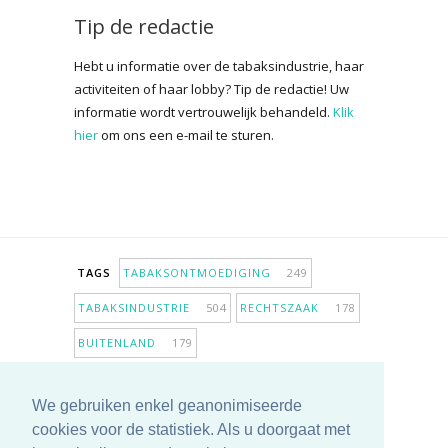
Tip de redactie
Hebt u informatie over de tabaksindustrie, haar
activiteiten of haar lobby? Tip de redactie! Uw
informatie wordt vertrouwelijk behandeld.
Klik
hier
om ons een e-mail te sturen.
TAGS
TABAKSONTMOEDIGING
249
TABAKSINDUSTRIE
504
RECHTSZAAK
178
BUITENLAND
179
INPERKING VERKOOPPUNTEN
98
We gebruiken enkel geanonimiseerde
ANTIROOKBELEID
307
ONDERZOEK
280
cookies voor de statistiek. Als u doorgaat met
MEER TAGS TONEN