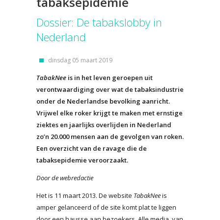
tabaksepidemie
Dossier: De tabakslobby in
Nederland
dinsdag 05 maart 2019
TabakNee
is in het leven geroepen uit
verontwaardiging over wat de tabaksindustrie
onder de Nederlandse bevolking aanricht.
Vrijwel elke roker krijgt te maken met ernstige
ziektes en jaarlijks overlijden in Nederland
zo’n 20.000 mensen aan de gevolgen van roken.
Een overzicht van de ravage die de
tabaksepidemie veroorzaakt.
Door de webredactie
Het is 11 maart 2013. De website
TabakNee
is
amper gelanceerd of de site komt plat te liggen
door een hausse aan bezoekers. Alle media, van