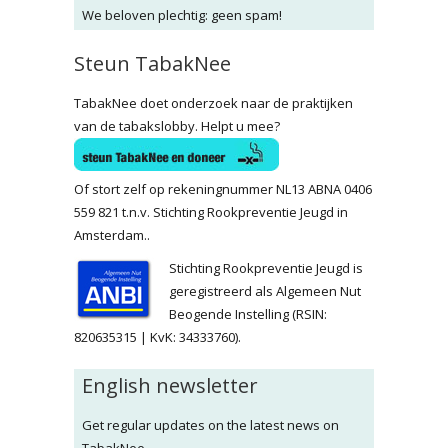
We beloven plechtig: geen spam!
Steun TabakNee
TabakNee doet onderzoek naar de praktijken
van de tabakslobby. Helpt u mee?
Of stort zelf op rekeningnummer NL13 ABNA 0406
559 821 t.n.v. Stichting Rookpreventie Jeugd in
Amsterdam..
Stichting Rookpreventie Jeugd is
geregistreerd als Algemeen Nut
Beogende Instelling (RSIN:
820635315 | KvK: 34333760).
English newsletter
Get regular updates on the latest news on
TabakNee.