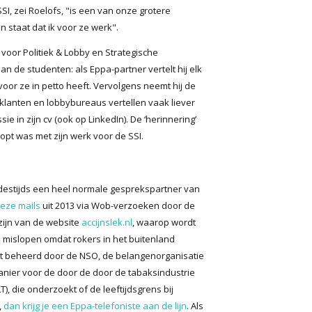
e SSI, zei Roelofs, "is een van onze grotere
in staat dat ik voor ze werk".
voor Politiek & Lobby en Strategische
n de studenten: als Eppa-partner vertelt hij elk
 voor ze in petto heeft. Vervolgens neemt hij de
klanten en lobbybureaus vertellen vaak liever
e in zijn cv (ook op LinkedIn). De ‘herinnering’
opt was met zijn werk voor de SSI.
 destijds een heel normale gesprekspartner van
eze mails
uit 2013 via Wob-verzoeken door de
 zijn van de website
accijnslek.nl
, waarop wordt
mislopen omdat rokers in het buitenland
t beheerd door de NSO, de belangenorganisatie
nier voor de door de door de tabaksindustrie
, die onderzoekt of de leeftijdsgrens bij
,
dan krijg je een Eppa-telefoniste aan de lijn
. Als