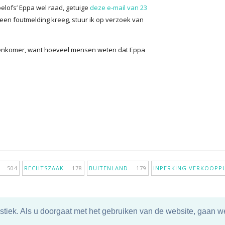
oelofs’ Eppa wel raad, getuige
deze e-mail van 23
een foutmelding kreeg, stuur ik op verzoek van
nnenkomer, want hoeveel mensen weten dat Eppa
IE
504
RECHTSZAAK
178
BUITENLAND
179
INPERKING VERKOOP
tiek. Als u doorgaat met het gebruiken van de website, gaan we