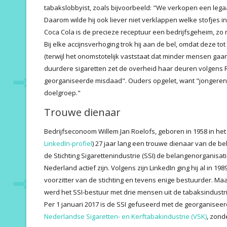
tabakslobbyist, zoals bijvoorbeeld: "We verkopen een lega
Daarom wilde hij ook liever niet verklappen welke stofjes in P
Coca Cola is de precieze receptuur een bedrijfsgeheim, zo m
Bij elke accijnsverhoging trok hij aan de bel, omdat deze 
(terwijl het onomstotelijk vaststaat dat minder mensen ga
duurdere sigaretten zet de overheid haar deuren volgens 
georganiseerde misdaad". Ouders opgelet, want "jongeren
doelgroep."
Trouwe dienaar
Bedrijfseconoom Willem Jan Roelofs, geboren in 1958 in he
LinkedIn-profiel
) 27 jaar lang een trouwe dienaar van de be
de Stichting Sigarettenindustrie (SSI) de belangenorganisati
Nederland actief zijn. Volgens zijn LinkedIn ging hij al in 198
voorzitter van de stichting en tevens enige bestuurder. Maa
werd het SSI-bestuur met drie mensen uit de tabaksindustri
Per 1 januari 2017 is de SSI gefuseerd met de georganisee
Nederlandse Sigaretten- en Kerftabakindustrie (VSK)
, zond