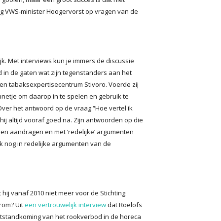
g VWS-minister Hoogervorst op vragen van de
k. Met interviews kun je immers de discussie
 in de gaten wat zijn tegenstanders aan het
en tabaksexpertisecentrum Stivoro. Voerde zij
etje om daarop in te spelen en gebruik te
er het antwoord op de vraag “Hoe vertel ik
ij altijd vooraf goed na. Zijn antwoorden op die
unnen aandragen en met ‘redelijke’ argumenten
ek nog in redelijke argumenten van de
hij vanaf 2010 niet meer voor de Stichting
arom? Uit
een vertrouwelijk interview
dat Roelofs
totstandkoming van het rookverbod in de horeca