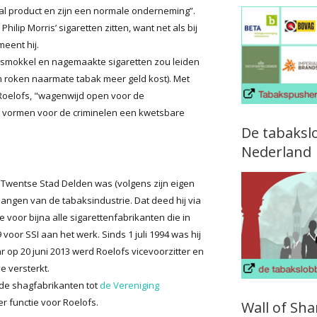
al product en zijn een normale onderneming”.
hilip Morris’ sigaretten zitten, want net als bij
eent hij.
tot smokkel en nagemaakte sigaretten zou leiden
an roken naarmate tabak meer geld kost). Met
Roelofs, "wagenwijd open voor de
 vormen voor de criminelen een kwetsbare
De tabaksl
Nederland
t Twentse Stad Delden was (volgens zijn eigen
langen van de tabaksindustrie. Dat deed hij via
e voor bijna alle sigarettenfabrikanten die in
9 voor SSI aan het werk. Sinds 1 juli 1994 was hij
r op 20 juni 2013 werd Roelofs vicevoorzitter en
e versterkt.
rde shagfabrikanten tot
de Vereniging
er functie voor Roelofs.
Wall of Sh