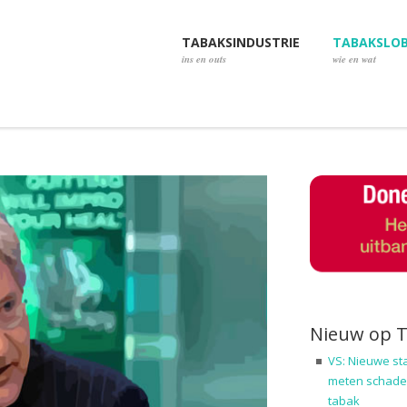
TABAKSINDUSTRIE
TABAKSLO
ins en outs
wie en wat
Nieuw op 
VS: Nieuwe st
meten schadel
tabak