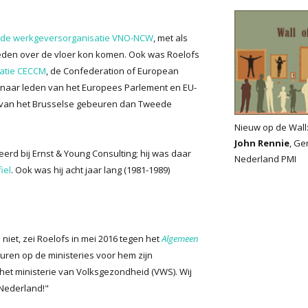
de werkgeversorganisatie VNO-NCW
, met als
lieden over de vloer kon komen. Ook was Roelofs
atie CECCM
, de Confederation of European
e naar leden van het Europees Parlement en EU-
e van het Brusselse gebeuren dan Tweede
Nieuw op de Wall
John Rennie
, Ge
rd bij Ernst & Young Consulting; hij was daar
Nederland PMI
iel
. Ook was hij acht jaar lang (1981-1989)
iet, zei Roelofs in mei 2016 tegen het
Algemeen
euren op de ministeries voor hem zijn
j het ministerie van Volksgezondheid (VWS). Wij
 Nederland!"