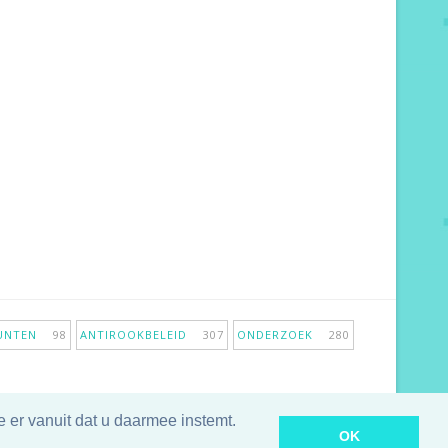
PUNTEN
98
ANTIROOKBELEID
307
ONDERZOEK
280
 er vanuit dat u daarmee instemt.
OK