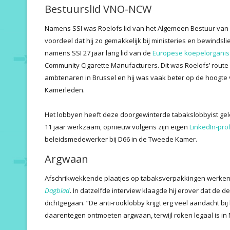
Bestuurslid VNO-NCW
Namens SSI was Roelofs lid van het Algemeen Bestuur van
voordeel dat hij zo gemakkelijk bij ministeries en bewinds
namens SSI 27 jaar lang lid van de
Europese koepelorganis
Community Cigarette Manufacturers. Dit was Roelofs’ rout
ambtenaren in Brussel en hij was vaak beter op de hoogt
Kamerleden.
Het lobbyen heeft deze doorgewinterde tabakslobbyist gelee
11 jaar werkzaam, opnieuw volgens zijn eigen
LinkedIn-prof
beleidsmedewerker bij D66 in de Tweede Kamer.
Argwaan
Afschrikwekkende plaatjes op tabaksverpakkingen werken n
Dagblad
. In datzelfde interview klaagde hij erover dat de d
dichtgegaan. “De anti-rooklobby krijgt erg veel aandacht bi
daarentegen ontmoeten argwaan, terwijl roken legaal is in