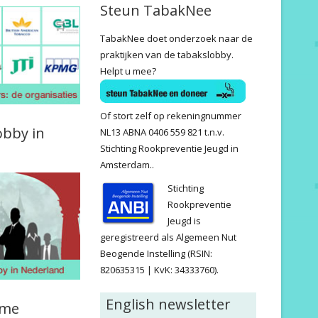
Steun TabakNee
TabakNee doet onderzoek naar de
praktijken van de tabakslobby.
Helpt u mee?
Of stort zelf op rekeningnummer
obby in
NL13 ABNA 0406 559 821 t.n.v.
Stichting Rookpreventie Jeugd in
Amsterdam..
Stichting
Rookpreventie
Jeugd is
geregistreerd als Algemeen Nut
Beogende Instelling (RSIN:
820635315 | KvK: 34333760).
English newsletter
ame