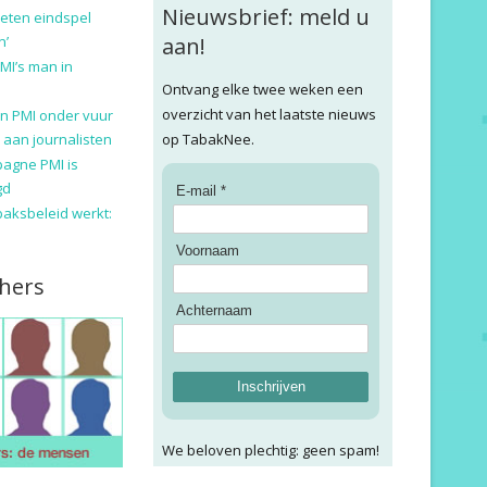
Nieuwsbrief: meld u
eten eindspel
n’
aan!
MI’s man in
Ontvang elke twee weken een
overzicht van het laatste nieuws
n PMI onder vuur
 aan journalisten
op TabakNee.
pagne PMI is
gd
E-mail *
baksbeleid werkt:
Voornaam
hers
Achternaam
Inschrijven
We beloven plechtig: geen spam!