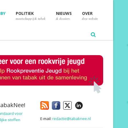
BBY
POLITIEK
NIEUWS
OVER
maatschappij & tabak
& dossiers
deze website
TabakNee!
andaard voor
E-mail:
redactie@tabaknee.nl
ijke stoffen