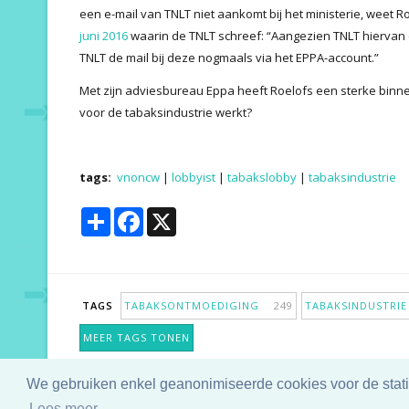
een e-mail van TNLT niet aankomt bij het ministerie, weet R
juni 2016
waarin de TNLT schreef: “Aangezien TNLT hiervan 
TNLT de mail bij deze nogmaals via het EPPA-account.”
Met zijn adviesbureau Eppa heeft Roelofs een sterke bi
voor de tabaksindustrie werkt?
tags:
vnoncw
|
lobbyist
|
tabakslobby
|
tabaksindustrie
Share
Facebook
X
TAGS
TABAKSONTMOEDIGING
249
TABAKSINDUSTR
MEER TAGS TONEN
We gebruiken enkel geanonimiseerde cookies voor de statis
Copyright © 2025 TabakNee - Rookpreventie Jeugd
Lees meer