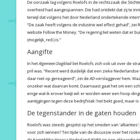
De oorzaak lag volgens Roelofs in de rechtszaak die Stich
overheid had aangespannen. Die had ontdekt dat zij te inn
terwijl dat volgens het door Nederland ondertekende intern
“De zaak heeft volgens de industrie wel effect gehad”, zei
website Follow the Money. “De regering liet weten dat er b
(mogelijk, red.) is.”
Aangifte
In het
Algemeen Dagblad
liet Roelofs zich ook uit over de st
pril was. “Recent werd duidelijk dat een zieke Nederlandse
daar niet op gereageerd”, zei de
AD
-verslaggever hem. Waa
onzeker wat daarvan komt. Daarnaast gaat het om een schrij
enige wat ik erover kwijt wil: er worden weer een hoop dinge
aantijgingen tegen deze bedrijfstak: het bekt goed, maar is 
De tegenstander in de gaten houden
Roelofs was steeds gespitst op het smeden van 'allianties':
voor zich winnen? Ten tijde van de discussie over het rook
de Koninklijke Horeca Nederland (KHN) op een akkoordje te 