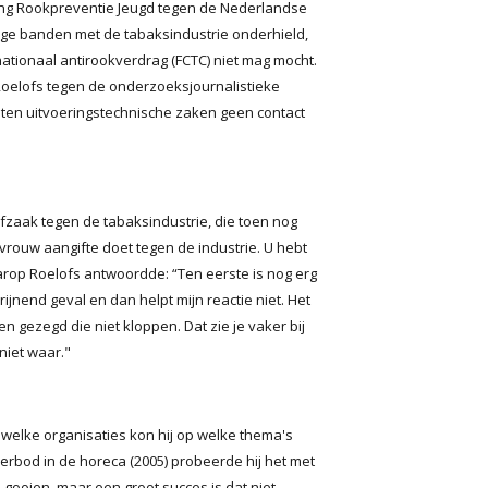
ting Rookpreventie Jeugd tegen de Nederlandse
ige banden met de tabaksindustrie onderhield,
ationaal antirookverdrag (FCTC) niet mag mocht.
 Roelofs tegen de onderzoeksjournalistieke
uiten uitvoeringstechnische zaken geen contact
rafzaak tegen de tabaksindustrie, die toen nog
 vrouw aangifte doet tegen de industrie. U hebt
rop Roelofs antwoordde: “Ten eerste is nog erg
nend geval en dan helpt mijn reactie niet. Het
n gezegd die niet kloppen. Dat zie je vaker bij
niet waar."
 welke organisaties kon hij op welke thema's
verbod in de horeca (2005) probeerde hij het met
gooien, maar een groot succes is dat niet