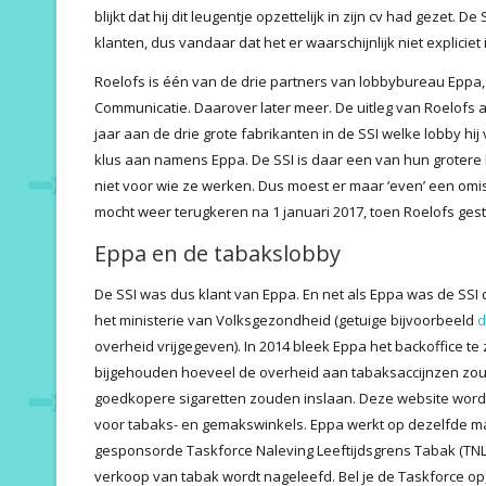
blijkt dat hij dit leugentje opzettelijk in zijn cv had gezet. D
klanten, dus vandaar dat het er waarschijnlijk niet expliciet 
Roelofs is één van de drie partners van lobbybureau Eppa, 
Communicatie. Daarover later meer. De uitleg van Roelofs aa
jaar aan de drie grote fabrikanten in de SSI welke lobby hij
klus aan namens Eppa. De SSI is daar een van hun grotere 
niet voor wie ze werken. Dus moest er maar ‘even’ een omissi
mocht weer terugkeren na 1 januari 2017, toen Roelofs gest
Eppa en de tabakslobby
De SSI was dus klant van Eppa. En net als Eppa was de SSI
het ministerie van Volksgezondheid (getuige bijvoorbeeld
d
overheid vrijgegeven). In 2014 bleek Eppa het backoffice te
bijgehouden hoeveel de overheid aan tabaksaccijnzen zou 
goedkopere sigaretten zouden inslaan. Deze website word
voor tabaks- en gemakswinkels. Eppa werkt op dezelfde ma
gesponsorde Taskforce Naleving Leeftijdsgrens Tabak (TNLT)
verkoop van tabak wordt nageleefd. Bel je de Taskforce op