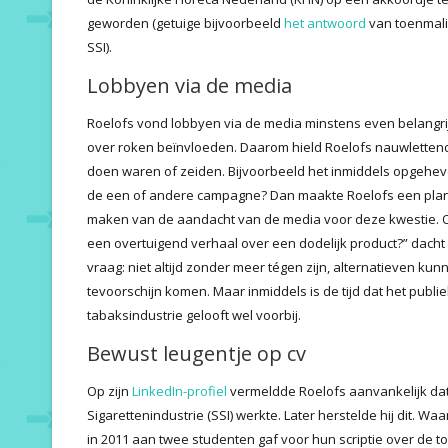
geworden (getuige bijvoorbeeld
het antwoord
van toenmali
SSI).
Lobbyen via de media
Roelofs vond lobbyen via de media minstens even belangrij
over roken beïnvloeden. Daarom hield Roelofs nauwlettend
doen waren of zeiden. Bijvoorbeeld het inmiddels opgehev
de een of andere campagne? Dan maakte Roelofs een plann
maken van de aandacht van de media voor deze kwestie. Ov
een overtuigend verhaal over een dodelijk product?” dacht h
vraag: niet altijd zonder meer tégen zijn, alternatieven k
tevoorschijn komen. Maar inmiddels is de tijd dat het publi
tabaksindustrie gelooft wel voorbij.
Bewust leugentje op cv
Op zijn
LinkedIn-profiel
vermeldde Roelofs aanvankelijk dat 
Sigarettenindustrie (SSI) werkte. Later herstelde hij dit. Wa
in 2011 aan twee studenten gaf voor hun scriptie over de 