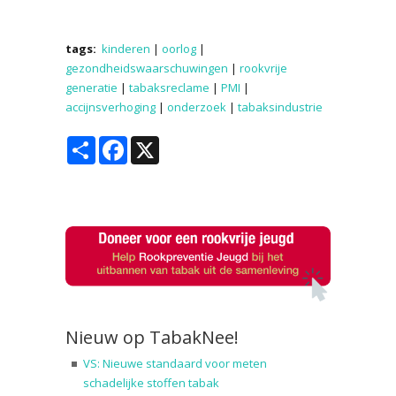
tags:
kinderen
|
oorlog
|
gezondheidswaarschuwingen
|
rookvrije
generatie
|
tabaksreclame
|
PMI
|
accijnsverhoging
|
onderzoek
|
tabaksindustrie
Share
Facebook
X
Nieuw op TabakNee!
VS: Nieuwe standaard voor meten
schadelijke stoffen tabak