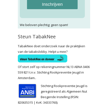
Inschrijven
We beloven plechtig: geen spam!
Steun TabakNee
TabakNee doet onderzoek naar de praktijken
van de tabakslobby. Helpt u mee?
Of stort zelf op rekeningnummer NL13 ABNA 0406
559 821 t.n.v. Stichting Rookpreventie Jeugd in
Amsterdam..
Stichting Rookpreventie Jeugd is
geregistreerd als Algemeen Nut
Beogende Instelling (RSIN:
820635315 | KvK: 34333760).