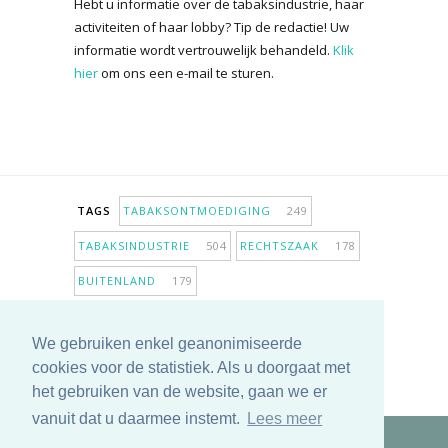
Hebt u informatie over de tabaksindustrie, haar
activiteiten of haar lobby? Tip de redactie! Uw
informatie wordt vertrouwelijk behandeld.
Klik
hier
om ons een e-mail te sturen.
TAGS
TABAKSONTMOEDIGING
249
TABAKSINDUSTRIE
504
RECHTSZAAK
178
BUITENLAND
179
INPERKING VERKOOPPUNTEN
98
We gebruiken enkel geanonimiseerde
ANTIROOKBELEID
307
ONDERZOEK
280
cookies voor de statistiek. Als u doorgaat met
MEER TAGS TONEN
het gebruiken van de website, gaan we er
vanuit dat u daarmee instemt.
Lees meer