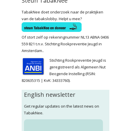
Steun TabakNee
TabakNee doet onderzoek naar de praktijken
van de tabakslobby. Helpt u mee?
Of stort zelf op rekeningnummer NL13 ABNA 0406
559 821 t.n.v. Stichting Rookpreventie Jeugd in
Amsterdam..
Stichting Rookpreventie Jeugd is
geregistreerd als Algemeen Nut
Beogende Instelling (RSIN:
820635315 | KvK: 34333760).
English newsletter
Get regular updates on the latest news on
TabakNee.