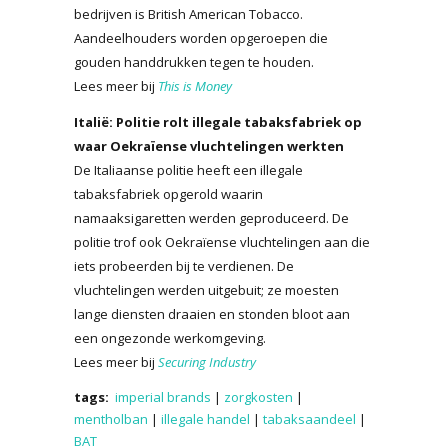
bedrijven is British American Tobacco.
Aandeelhouders worden opgeroepen die
gouden handdrukken tegen te houden.
Lees meer bij
This is Money
Italië: Politie rolt illegale tabaksfabriek op
waar Oekraïense vluchtelingen werkten
De Italiaanse politie heeft een illegale
tabaksfabriek opgerold waarin
namaaksigaretten werden geproduceerd. De
politie trof ook Oekraïense vluchtelingen aan die
iets probeerden bij te verdienen. De
vluchtelingen werden uitgebuit; ze moesten
lange diensten draaien en stonden bloot aan
een ongezonde werkomgeving.
Lees meer bij
Securing Industry
tags:
imperial brands
|
zorgkosten
|
mentholban
|
illegale handel
|
tabaksaandeel
|
BAT