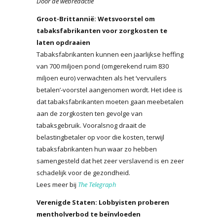
Door de webredactie
Groot-Brittannië: Wetsvoorstel om
tabaksfabrikanten voor zorgkosten te
laten opdraaien
Tabaksfabrikanten kunnen een jaarlijkse heffing
van 700 miljoen pond (omgerekend ruim 830
miljoen euro) verwachten als het ‘vervuilers
betalen’-voorstel aangenomen wordt. Het idee is
dat tabaksfabrikanten moeten gaan meebetalen
aan de zorgkosten ten gevolge van
tabaksgebruik. Vooralsnog draait de
belastingbetaler op voor die kosten, terwijl
tabaksfabrikanten hun waar zo hebben
samengesteld dat het zeer verslavend is en zeer
schadelijk voor de gezondheid.
Lees meer bij
The Telegraph
Verenigde Staten: Lobbyisten proberen
mentholverbod te beïnvloeden