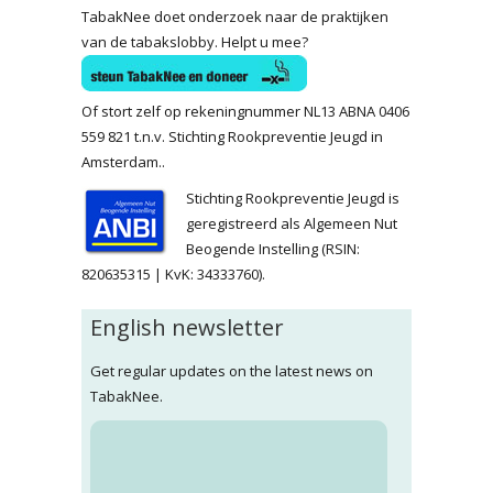
TabakNee doet onderzoek naar de praktijken
van de tabakslobby. Helpt u mee?
Of stort zelf op rekeningnummer NL13 ABNA 0406
559 821 t.n.v. Stichting Rookpreventie Jeugd in
Amsterdam..
Stichting Rookpreventie Jeugd is
geregistreerd als Algemeen Nut
Beogende Instelling (RSIN:
820635315 | KvK: 34333760).
English newsletter
Get regular updates on the latest news on
TabakNee.