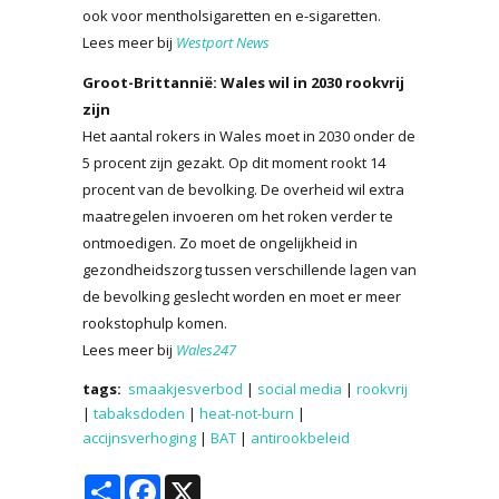
ook voor mentholsigaretten en e-sigaretten.
Lees meer bij
Westport News
Groot-Brittannië: Wales wil in 2030 rookvrij
zijn
Het aantal rokers in Wales moet in 2030 onder de
5 procent zijn gezakt. Op dit moment rookt 14
procent van de bevolking. De overheid wil extra
maatregelen invoeren om het roken verder te
ontmoedigen. Zo moet de ongelijkheid in
gezondheidszorg tussen verschillende lagen van
de bevolking geslecht worden en moet er meer
rookstophulp komen.
Lees meer bij
Wales247
tags:
smaakjesverbod
|
social media
|
rookvrij
|
tabaksdoden
|
heat-not-burn
|
accijnsverhoging
|
BAT
|
antirookbeleid
Share
Facebook
X