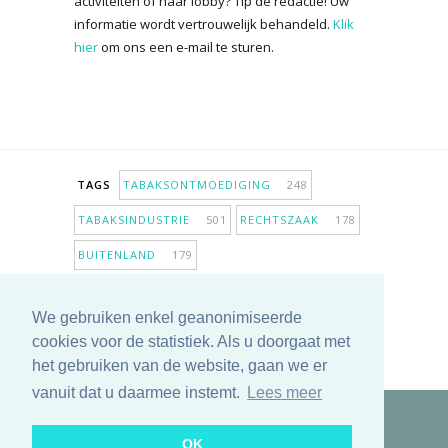
activiteiten of haar lobby? Tip de redactie! Uw
informatie wordt vertrouwelijk behandeld.
Klik
hier
om ons een e-mail te sturen.
TAGS
TABAKSONTMOEDIGING
248
TABAKSINDUSTRIE
501
RECHTSZAAK
178
BUITENLAND
179
INPERKING VERKOOPPUNTEN
98
We gebruiken enkel geanonimiseerde
ANTIROOKBELEID
306
ONDERZOEK
280
cookies voor de statistiek. Als u doorgaat met
MEER TAGS TONEN
het gebruiken van de website, gaan we er
vanuit dat u daarmee instemt.
Lees meer
Copyright © 2025 TabakNee - Rookpreventie Jeugd
OK