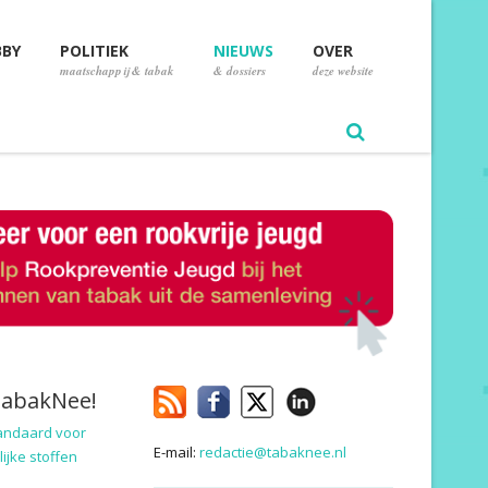
BBY
POLITIEK
NIEUWS
OVER
maatschappij & tabak
& dossiers
deze website
TabakNee!
andaard voor
E-mail:
redactie@tabaknee.nl
ijke stoffen