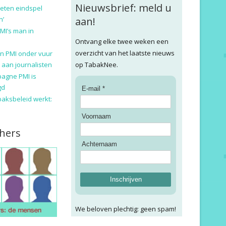
Nieuwsbrief: meld u
eten eindspel
n’
aan!
MI’s man in
Ontvang elke twee weken een
overzicht van het laatste nieuws
n PMI onder vuur
 aan journalisten
op TabakNee.
pagne PMI is
gd
E-mail *
baksbeleid werkt:
Voornaam
hers
Achternaam
Inschrijven
We beloven plechtig: geen spam!