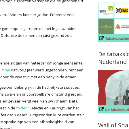
oedkoop sigaretten verkopen die de gezondheid
jven. "Anders komt er gedoe. Er heerst een
e goedkope sigaretten die het leger aanbiedt.
l Defensie deze mensen juist gezond zou
De tabaksl
Nederland
rvende slogan van het leger om jonge mensen te
ilmpje
dat vorig jaar werd uitgezonden, rent een
 door de woestijn met een baby in de armen.
ngewoon belangrijk in de hachelijkste situaties.
 soms zware en onvoorspelbare omstandigheden,
s en gevaar, vergt veel van uw lichaam. Dat u
taat in de
folder
"Selectie en Keuring" van het
feit dat u daarbij uitgezonden kunt worden stelt
n sprake zijn van een afhankelijkheid van
Wall of Sh
ingen."