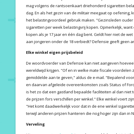
mag volgens de rantsoenkaart driehonderd sigaretten belas
dag. En als het gezin van de militair meegaat op oefening,
het belastingvoordeel gebruik maken. "Gezinsleden ouder 
sigaretten per week belastingvrij kopen. Opmerkelijk, want 
kopen als je 17 jaar en één dag bent. Geldt hier niet de wet
aan jongeren onder de 18 verbiedt? Defensie geeft geen a
Elke winkel eigen prijsbeleid
De woordvoerder van Defensie kan niet aangeven hoeveel
wereldwijd krijgen. "Of en in welke mate fiscale voordelen z
gemiddelde aan te geven," aldus de e-mail. "Bepalend voor 
en daarvan afgeleide overeenkomsten zoals Status of Forc
is het zo dat een gastland bepaalde faciliteiten al dan niet 
de prijzen fors verschillen per winkel." Elke winkel voert zi
"Het komt daadwerkelijk voor dat in de ene winkel sigaret
terwijl anderen prijzen hanteren die nog hoger zijn dan in 
Verveling