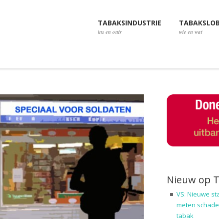
TABAKSINDUSTRIE
TABAKSLO
ins en outs
wie en wat
Nieuw op 
VS: Nieuwe st
meten schadel
tabak