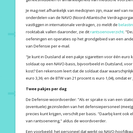
Je mag niet afhankelijk van medicijnen zijn, maar wel van ni
onderdelen van de NAVO (Noord-Atlantische Verdragsorgani
vastliggen in internationale verdragen, zo meldt de
belasti
rooktabak vallen daaronder, zie dit
rantsoenoverzicht
. "De
oefeningen en operaties op het grondgebied van een and
van Defensie per e-mail.
"Je kunt in Duisland al een pakje sigaretten voor één euro
soldaat op een NAVO-basis, bijvoorbeeld in Duitsland, voor
kost? Een rekensom leert dat de soldaat daar waarschijnlijk
euro 3,36; en de BTW van 21 procent is euro 1,04), omdat 
Twee pakjes per dag
De Defensie-woordvoerder: "Als er sprake is van een station
(eventuele) gezinsleden van het defensiepersoneel (mee)gen
precies kunt krijgen, verschilt per basis. "Daarbij kent ook 
van rantsoenering," aldus de woordvoerder.
Een voorbeeld: het personeel dat werkt op NAVO-hoofdkw