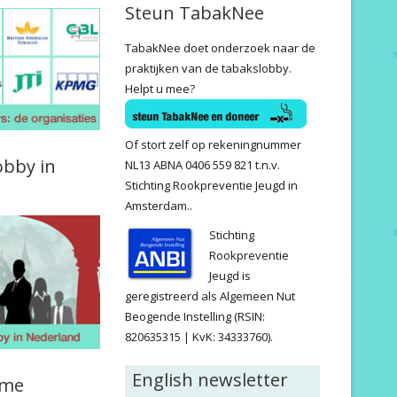
Steun TabakNee
TabakNee doet onderzoek naar de
praktijken van de tabakslobby.
Helpt u mee?
Of stort zelf op rekeningnummer
obby in
NL13 ABNA 0406 559 821 t.n.v.
Stichting Rookpreventie Jeugd in
Amsterdam..
Stichting
Rookpreventie
Jeugd is
geregistreerd als Algemeen Nut
Beogende Instelling (RSIN:
820635315 | KvK: 34333760).
English newsletter
ame