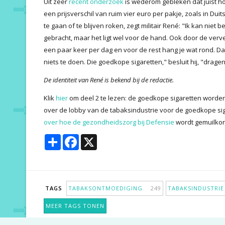
Uit zeer
recent onderzoek
is wederom gebleken dat juist h
een prijsverschil van ruim vier euro per pakje, zoals in Duits
te gaan of te blijven roken, zegt militair René: "Ik kan nie
gebracht, maar het ligt wel voor de hand. Ook door de verve
een paar keer per dag en voor de rest hang je wat rond. Da
niets te doen. Die goedkope sigaretten," besluit hij, "dragen 
De identiteit van René is bekend bij de redactie.
Klik
hier
om deel 2 te lezen: de goedkope sigaretten word
over de lobby van de tabaksindustrie voor de goedkope siga
over hoe de gezondheidszorg bij Defensie
wordt gemuilkor
Share
Facebook
X
TAGS
TABAKSONTMOEDIGING
249
TABAKSINDUSTR
MEER TAGS TONEN