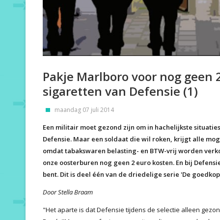
Pakje Marlboro voor nog geen 
sigaretten van Defensie (1)
maandag 07 juli 2014
Een militair moet gezond zijn om in hachelijkste situatie
Defensie. Maar een soldaat die wil roken, krijgt alle mo
omdat tabakswaren belasting- en BTW-vrij worden verkoc
onze oosterburen nog geen 2 euro kosten. En bij Defensie
bent. Dit is deel één van de driedelige serie 'De goedkop
Door Stella Braam
"Het aparte is dat Defensie tijdens de selectie alleen gez