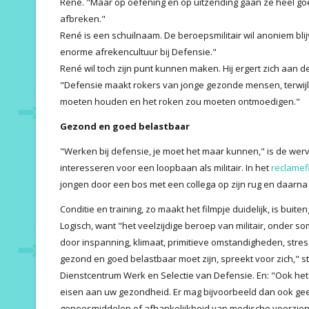
René. "Maar op oefening en op uitzending gaan ze heel g
afbreken."
René is een schuilnaam. De beroepsmilitair wil anoniem bli
enorme afrekencultuur bij Defensie."
René wil toch zijn punt kunnen maken. Hij ergert zich aan d
"Defensie maakt rokers van jonge gezonde mensen, terwij
moeten houden en het roken zou moeten ontmoedigen."
Gezond en goed belastbaar
"Werken bij defensie, je moet het maar kunnen," is de we
interesseren voor een loopbaan als militair. In het
reclamef
jongen door een bos met een collega op zijn rug en daarna
Conditie en training, zo maakt het filmpje duidelijk, is buite
Logisch, want "het veelzijdige beroep van militair, onder
door inspanning, klimaat, primitieve omstandigheden, stres
gezond en goed belastbaar moet zijn, spreekt voor zich," s
Dienstcentrum Werk en Selectie van Defensie. En: "Ook het 
eisen aan uw gezondheid. Er mag bijvoorbeeld dan ook gee
geneesmiddelen of afhankelijkheid van medische voorzien