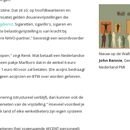
cotine. Dat zit zó: op hoofdkwartieren en
satie) gelden douanevrijstellingen die
ngdienst
. Sigaretten, cigarillo's, sigaren en
ze belastingvrijstelling is van kracht bij
ere NAVO-partner," bevestigt een woordvoerder
Nieuw op de Wall
 kopen," zegt René. Wat betaalt een Nederlandse
John Rennie
, Ge
 een pakje Marlboro dat in de winkel 6 euro
Nederland PMI
 1 euro 60 voor zal betalen. (De accijns bedraagt
er geen accijnzen en BTW over worden geheven.
ering (structureel verblijf), dan kunnen ook de
ieten van de vrijstelling." Hoeveel voordeel je
elk land of elke winkel(keten) zijn eigen systeem
artieren (het zogenaamde AFCENT-personeel),