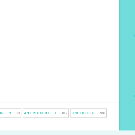
PUNTEN
98
ANTIROOKBELEID
307
ONDERZOEK
280