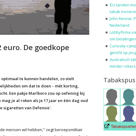
‘EU-landen mo
tabak invoere
John Rennie: P
Nederland
Lobbyfirma va
om betalingen
2 euro. De goedkope
Curiosity-cam
gericht op jeu
Australisch ta
minder rokers
Tabakspus
s optimaal te kunnen handelen, zo stelt
gelijkheden om dat te doen – mét korting,
ht. Een pakje Marlboro zou op oefening bij
 mag je al roken als je 17 jaar en één dag oud
e sigaretten van Defensie'.
onde mensen wil hebben," zegt beroepsmilitair