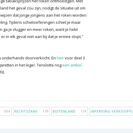
oge tabaksprijzen het roken ontmoedigen. Met
land het geval zou zijn, nodigt de situatie uit om
t bewijzen dat jonge jongens aan het roken worden
ling. Tijdens schietoefeningen schiet je maar
n ga je vlugger en meer roken, want je hebt
er in elk geval niet aan bij dat je ermee stopt."
en onderhands doorverkocht. En
hier
voor deel 3
retten in het leger. Tenslotte nog
een artikel
fd.
IE
504
RECHTSZAAK
178
BUITENLAND
179
INPERKING VERKOOP