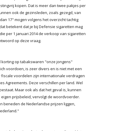
tingvrij kopen. Dat is meer dan twee pakjes per
 kunnen ook de gezinsleden, zoals gezegd, van
dan 17" mogen volgens het overzicht tachtig
dat betekent dat je bij Defensie sigaretten mag
 die per 1 januari 2014 de verkoop van sigaretten
ntwoord op deze vraag.
 korting op tabakswaren "onze jongens"
ich voordoen, is zeer divers en is niet met een
fiscale voordelen zijn internationale verdragen
es Agreements. Deze verschillen per land. Wel
toestaat. Maar ook als dat het geval is, kunnen
jn eigen prijsbeleid, vervolgt de woordvoerder.
ten beneden de Nederlandse prijzen liggen,
Nederland."