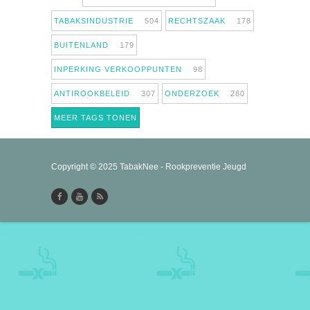
TABAKSINDUSTRIE
504
RECHTSZAAK
178
BUITENLAND
179
INPERKING VERKOOPPUNTEN
98
ANTIROOKBELEID
307
ONDERZOEK
280
MEER TAGS TONEN
Copyright © 2025 TabakNee - Rookpreventie Jeugd