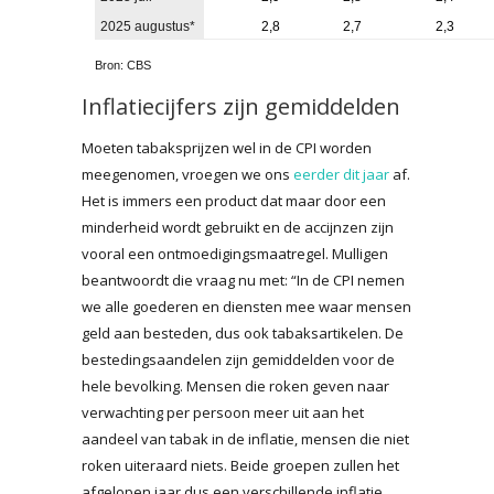
2025 augustus*
2,8
2,7
2,3
Bron: CBS
Inflatiecijfers zijn gemiddelden
Moeten tabaksprijzen wel in de CPI worden
meegenomen, vroegen we ons
eerder dit jaar
af.
Het is immers een product dat maar door een
minderheid wordt gebruikt en de accijnzen zijn
vooral een ontmoedigingsmaatregel. Mulligen
beantwoordt die vraag nu met: “In de CPI nemen
we alle goederen en diensten mee waar mensen
geld aan besteden, dus ook tabaksartikelen. De
bestedingsaandelen zijn gemiddelden voor de
hele bevolking. Mensen die roken geven naar
verwachting per persoon meer uit aan het
aandeel van tabak in de inflatie, mensen die niet
roken uiteraard niets. Beide groepen zullen het
afgelopen jaar dus een verschillende inflatie