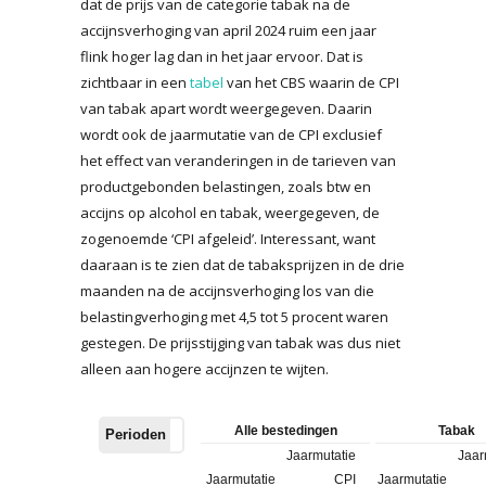
dat de prijs van de categorie tabak na de
accijnsverhoging van april 2024 ruim een jaar
flink hoger lag dan in het jaar ervoor. Dat is
zichtbaar in een
tabel
van het CBS waarin de CPI
van tabak apart wordt weergegeven. Daarin
wordt ook de jaarmutatie van de CPI exclusief
het effect van veranderingen in de tarieven van
productgebonden belastingen, zoals btw en
accijns op alcohol en tabak, weergegeven, de
zogenoemde ‘CPI afgeleid’. Interessant, want
daaraan is te zien dat de tabaksprijzen in de drie
maanden na de accijnsverhoging los van die
belastingverhoging met 4,5 tot 5 procent waren
gestegen. De prijsstijging van tabak was dus niet
alleen aan hogere accijnzen te wijten.
Alle bestedingen
Tabak
Perioden
Jaarmutatie
Jaar
Jaarmutatie
CPI
Jaarmutatie