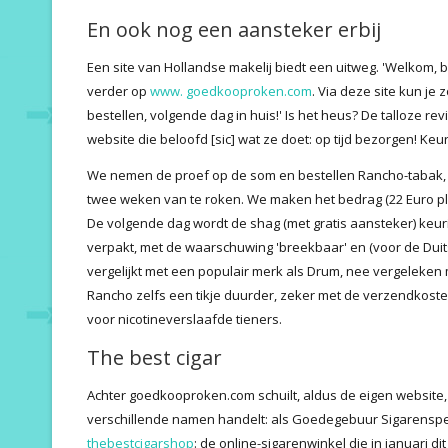
En ook nog een aansteker erbij
Een site van Hollandse makelij biedt een uitweg. 'Welkom, ben
verder op
www. goedkooproken.com
. Via deze site kun je 
bestellen, volgende dag in huis!' Is het heus? De talloze rev
website die beloofd [sic] wat ze doet: op tijd bezorgen! Keu
We nemen de proef op de som en bestellen Rancho-tabak, 
twee weken van te roken. We maken het bedrag (22 Euro plu
De volgende dag wordt de shag (met gratis aansteker) keur
verpakt, met de waarschuwing 'breekbaar' en (voor de Duitsta
vergelijkt met een populair merk als Drum, nee vergeleke
Rancho zelfs een tikje duurder, zeker met de verzendkosten
voor nicotineverslaafde tieners.
The best cigar
Achter goedkooproken.com schuilt, aldus de eigen website
verschillende namen handelt: als Goedegebuur Sigarenspec
thebestcigarshop
: de online-sigarenwinkel die in januari d