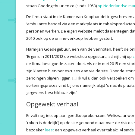
staan Goedegebuur en co (sinds 1953)
op Nederlandse ma
De firma staat in de Kamer van Koophandel ingeschreven als
'ambulante handel via een marktplaats in tabaksproducte
personen werken. De eigen website meldt daarentegen dat 
2010 ook op de online-verkoop hebben gestort.
Harm-Jan Goedegebuur, een van de vennoten, heeft de onl
'Ergens in 2011/2012 de webshop opgestart,' schrijft hij op
z
de firma best goede zaken doet. Als er in mei 2015 een sto
zijn klanten hiervoor excuses aan via de site. Door de stori
zendingen blijven liggen. [...] Ik wil u dan ook verzoeken 
sorteringsproces vind bij ons namelijk altijd 's nachts pla
gegevens beschikbaar zijn.'
Opgewekt verhaal
Er valt nog iets op aan goedkooproken.com. Weliswaar w
'roken is dodelijk') op de site getoond maar over de risico'
bezoeker
leest
een opgewekt verhaal over tabak: 'Al sind