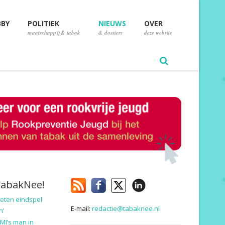
BBY
POLITIEK
NIEUWS
OVER
maatschappij & tabak
& dossiers
deze website
TabakNee!
eten eindspel
E-mail:
redactie@tabaknee.nl
n’
MI’s man in