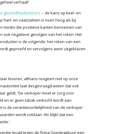
 geheel verhaal!'
de gezondheidsrisico's
– de kans op keel- en
 hart- en vaatziekten is even hoog als bij
zijn medici die positieve kanten benoemen van
ijn ook negatieve gevolgen van het roken. Het
producten is de volgende: het roken van een
 wordt geproefd en vervolgens weer uitgeblazen
aar leveren, althans reageert niet op onze
nautoriteit laat desgevraagd weten dat ook
aar geldt. 'De verkoper moet er zorg voor
eld en er geen tabak verkocht wordt aan
Het is de verantwoordelijkheid van de verkoper
aarden wordt voldaan. Als blijkt dat een
ctie.'
kpreventie Jeugd tegen de firma Goedegebuur een