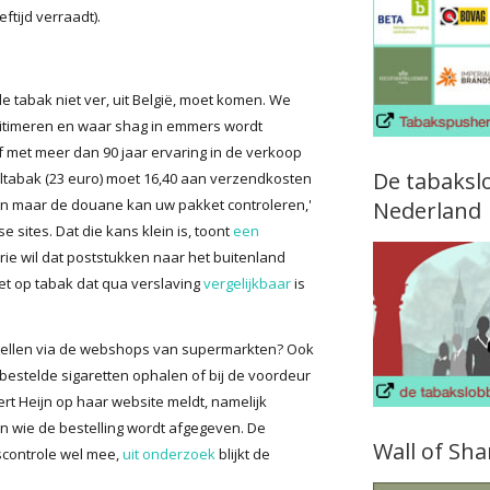
ftijd verraadt).
e tabak niet ver, uit België, moet komen. We
egitimeren en waar shag in emmers wordt
jf met meer dan 90 jaar ervaring in de verkoop
De tabaksl
ltabak (23 euro) moet 16,40 aan verzendkosten
in maar de douane kan uw pakket controleren,'
Nederland
sites. Dat die kans klein is, toont
een
e wil dat poststukken naar het buitenland
t op tabak dat qua verslaving
vergelijkbaar
is
stellen via de webshops van supermarkten? Ook
 bestelde sigaretten ophalen of bij de voordeur
ert Heijn op haar website meldt, namelijk
an wie de bestelling wordt afgegeven. De
Wall of Sh
jdscontrole wel mee,
uit onderzoek
blijkt de