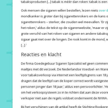
tabaksproducten [...] tabak is méér dan roken: tabak is een
Ook mensen die sigaren willen bestellen, lezen niets
over 
mondkanker is groter dan bij sigarettenrokers en de kans op
sigarettenrokers – sterker, die zouden wel meevallen. 'Er 
het roken,' aldus de tekst op de sigarenwebsite, 'maar er z
grote verschil van het roken van sigaren en andere tabaks
sigaar gaat niet over de longen. De rook komt in de mond,
[...].'
Reacties en klacht
De firma Goedegebuur Sigaren Specialist wil geen comment
mailtjes met dit verzoek. De Nederlandse Voedsel- en Ware
voor tabaksverkoop via internet een leeftijdsgrens van 18 j
dragen dat de leeftijd van de koper correct wordt vastgest
personen jonger dan 18 jaar,' aldus een persvoorlichter. '
om het verkoopsysteem zo in te richten dat aan deze voorw
verkoper niet aan de regels voldoet onderneemt de NVWA a
Bij het verschijnen van dit artikel heeft de Stichting Roo