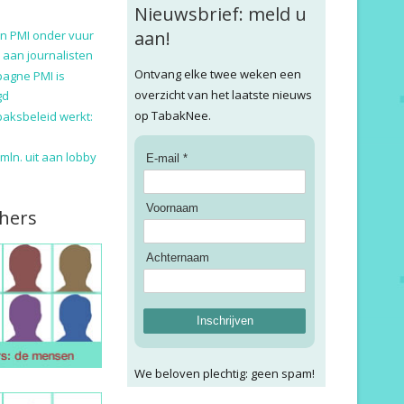
Nieuwsbrief: meld u
aan!
n PMI onder vuur
 aan journalisten
Ontvang elke twee weken een
pagne PMI is
overzicht van het laatste nieuws
gd
op TabakNee.
baksbeleid werkt:
9 mln. uit aan lobby
E-mail *
Voornaam
hers
Achternaam
Inschrijven
We beloven plechtig: geen spam!