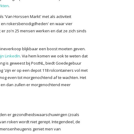
rkten
.
 'Van Horssen Markt' met als activiteit
n en rokersbenodigdheden' en waar vier
er zo'n 25 mensen werken en dat ze zich sinds
ineverkoop blijkbaar een boost moeten geven.
ijn LinkedIn
. Via hem komen we ook te weten dat
ring is geweest bij PostNL, biedt Goedegebuur
ng 'zijn er op een depot 118 rolcontainers vol met
om nog even tot morgenochtend af te wachten. Het
ats en dan zullen er morgenochtend meer
orden er gezondheidswaarschuwingen (zoals
s van roken wordt niet gerept. Integendeel, de
s mensenheugenis geniet men van