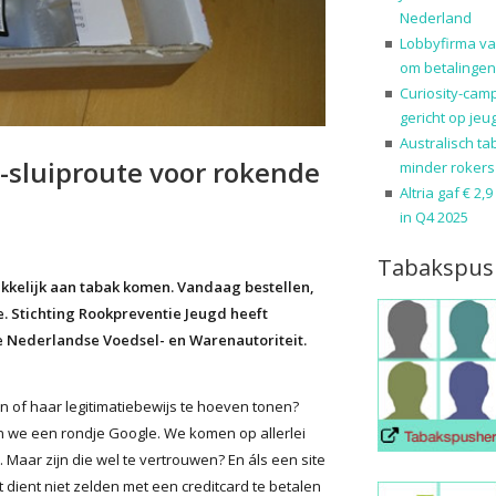
Nederland
Lobbyfirma va
om betalingen
Curiosity-cam
gericht op jeu
Australisch ta
-sluiproute voor rokende
minder rokers
Altria gaf € 2,
in Q4 2025
Tabakspus
kelijk aan tabak komen. Vandaag bestellen,
e. Stichting Rookpreventie Jeugd heeft
e Nederlandse Voedsel- en Warenautoriteit.
jn of haar legitimatiebewijs te hoeven tonen?
n we een rondje Google. We komen op allerlei
 Maar zijn die wel te vertrouwen? En áls een site
dient niet zelden met een creditcard te betalen