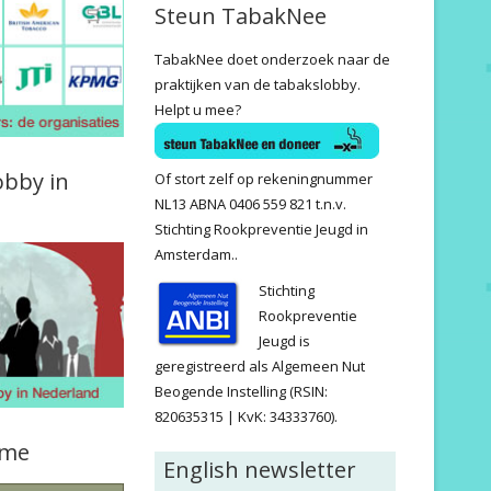
Steun TabakNee
TabakNee doet onderzoek naar de
praktijken van de tabakslobby.
Helpt u mee?
obby in
Of stort zelf op rekeningnummer
NL13 ABNA 0406 559 821 t.n.v.
Stichting Rookpreventie Jeugd in
Amsterdam..
Stichting
Rookpreventie
Jeugd is
geregistreerd als Algemeen Nut
Beogende Instelling (RSIN:
820635315 | KvK: 34333760).
ame
English newsletter