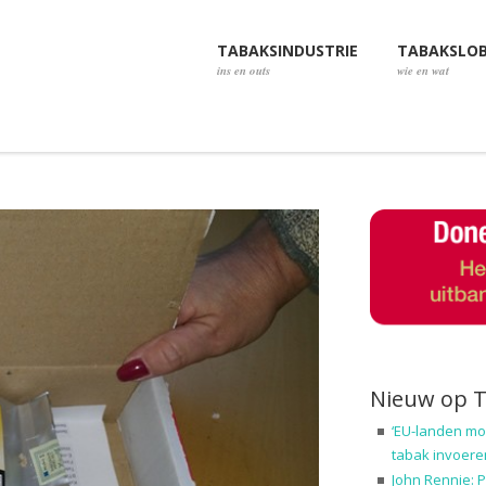
TABAKSINDUSTRIE
TABAKSLO
ins en outs
wie en wat
Nieuw op 
‘EU-landen mo
tabak invoere
John Rennie: P