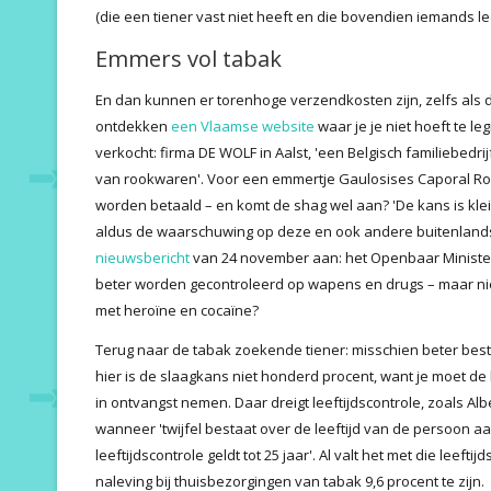
(die een tiener vast niet heeft en die bovendien iemands lee
Emmers vol tabak
En dan kunnen er torenhoge verzendkosten zijn, zelfs als d
ontdekken
een Vlaamse website
waar je je niet hoeft te l
verkocht: firma DE WOLF in Aalst, 'een Belgisch familiebedri
van rookwaren'. Voor een emmertje Gaulosises Caporal Ro
worden betaald – en komt de shag wel aan? 'De kans is kle
aldus de waarschuwing op deze en ook andere buitenlandse 
nieuwsbericht
van 24 november aan: het Openbaar Ministeri
beter worden gecontroleerd op wapens en drugs – maar nie
met heroïne en cocaïne?
Terug naar de tabak zoekende tiener: misschien beter be
hier is de slaagkans niet honderd procent, want je moet de
in ontvangst nemen. Daar dreigt leeftijdscontrole, zoals Alb
wanneer 'twijfel bestaat over de leeftijd van de persoon a
leeftijdscontrole geldt tot 25 jaar'. Al valt het met die leefti
naleving bij thuisbezorgingen van tabak 9,6 procent te zijn.