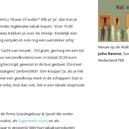
t u 18 jaar of ouder?' Klik je 'ja', dan kun je
zonder legitimatie tabak kopen. 'Voor 15:00
iews trekken je over de streep: 'Eindelijk een
rig verpakt en ook nog een aansteker erbij.'
Nieuw op de Wall
'zacht van smaak', 150 gram, genoeg om een tot
John Rennie
, Ge
s verzendkosten) over, in totaal 25,50 euro.
Nederland PMI
ig bezorgd, gewoon in de bus gedaan. Discreet
ligen) 'zerbrechlich'. Een koopje? Ja, als je het
n met een goedkoop merk in de schappen. Dan is
 erbij. Hoe dan ook, het is een ideale sluiproute
, de firma Goedegebuur & Spoel die onder
ialist, als
Sigarendiscount
, en als
it jaar is geopend. Met hun tabaksproducten