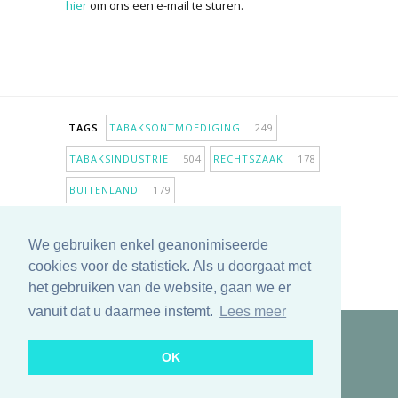
hier
om ons een e-mail te sturen.
TAGS
TABAKSONTMOEDIGING
249
TABAKSINDUSTRIE
504
RECHTSZAAK
178
BUITENLAND
179
INPERKING VERKOOPPUNTEN
98
We gebruiken enkel geanonimiseerde
ANTIROOKBELEID
307
ONDERZOEK
280
cookies voor de statistiek. Als u doorgaat met
MEER TAGS TONEN
het gebruiken van de website, gaan we er
vanuit dat u daarmee instemt.
Lees meer
Copyright © 2025 TabakNee - Rookpreventie Jeugd
OK