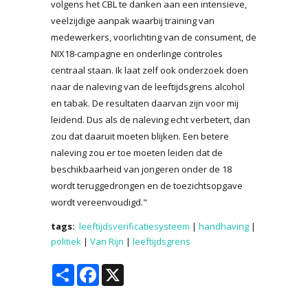
volgens het CBL te danken aan een intensieve,
veelzijdige aanpak waarbij training van
medewerkers, voorlichting van de consument, de
NIX18-campagne en onderlinge controles
centraal staan. Ik laat zelf ook onderzoek doen
naar de naleving van de leeftijdsgrens alcohol
en tabak. De resultaten daarvan zijn voor mij
leidend. Dus als de naleving echt verbetert, dan
zou dat daaruit moeten blijken. Een betere
naleving zou er toe moeten leiden dat de
beschikbaarheid van jongeren onder de 18
wordt teruggedrongen en de toezichtsopgave
wordt vereenvoudigd."
tags:
leeftijdsverificatiesysteem
|
handhaving
|
politiek
|
Van Rijn
|
leeftijdsgrens
Share
Facebook
X