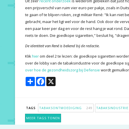
Uit zeer
recent onderzoek
is wederom gebleken dat juist h
een prijsverschil van ruim vier euro per pakje, zoals in Duits
te gaan of te blijven roken, zegt militair René: "Ik kan nie
gebracht, maar het ligt wel voor de hand. Ook door de verve
een paar keer per dag en voor de rest hang je wat rond. Da
niets te doen. Die goedkope sigaretten," besluit hij, "dragen 
De identiteit van René is bekend bij de redactie.
Klik
hier
om deel 2 te lezen: de goedkope sigaretten word
over de lobby van de tabaksindustrie voor de goedkope siga
over hoe de gezondheidszorg bij Defensie
wordt gemuilkor
Share
Facebook
X
TAGS
TABAKSONTMOEDIGING
249
TABAKSINDUSTR
MEER TAGS TONEN