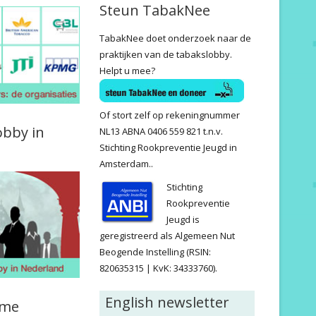
Steun TabakNee
TabakNee doet onderzoek naar de
praktijken van de tabakslobby.
Helpt u mee?
Of stort zelf op rekeningnummer
obby in
NL13 ABNA 0406 559 821 t.n.v.
Stichting Rookpreventie Jeugd in
Amsterdam..
Stichting
Rookpreventie
Jeugd is
geregistreerd als Algemeen Nut
Beogende Instelling (RSIN:
820635315 | KvK: 34333760).
English newsletter
ame