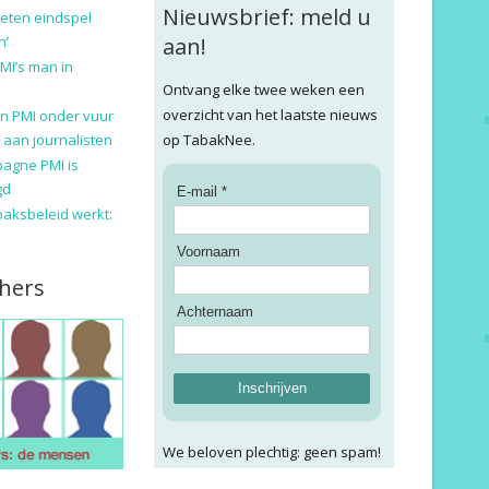
Nieuwsbrief: meld u
eten eindspel
n’
aan!
MI’s man in
Ontvang elke twee weken een
overzicht van het laatste nieuws
n PMI onder vuur
 aan journalisten
op TabakNee.
pagne PMI is
gd
E-mail *
baksbeleid werkt:
Voornaam
hers
Achternaam
Inschrijven
We beloven plechtig: geen spam!