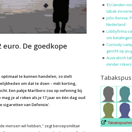
‘EU-landen mo
tabak invoere
John Rennie: P
Nederland
Lobbyfirma va
om betalingen
2 euro. De goedkope
Curiosity-cam
gericht op jeu
Australisch ta
minder rokers
Tabakspus
s optimaal te kunnen handelen, zo stelt
gelijkheden om dat te doen – mét korting,
ht. Een pakje Marlboro zou op oefening bij
 mag je al roken als je 17 jaar en één dag oud
e sigaretten van Defensie'.
onde mensen wil hebben," zegt beroepsmilitair