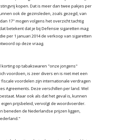
tingvrij kopen. Dat is meer dan twee pakjes per
 kunnen ook de gezinsleden, zoals gezegd, van
dan 17" mogen volgens het overzicht tachtig
dat betekent dat je bij Defensie sigaretten mag
 die per 1 januari 2014 de verkoop van sigaretten
ntwoord op deze vraag.
 korting op tabakswaren "onze jongens"
ich voordoen, is zeer divers en is niet met een
fiscale voordelen zijn internationale verdragen
es Agreements. Deze verschillen per land. Wel
toestaat. Maar ook als dat het geval is, kunnen
jn eigen prijsbeleid, vervolgt de woordvoerder.
ten beneden de Nederlandse prijzen liggen,
Nederland."