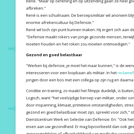
René. "Maar op oefening en op uitzending gaan ze heel g
afbreken."
René is een schuilnaam. De beroepsmilitair wil anoniem bli
enorme afrekencultuur bij Defensie."
René wil toch zijn punt kunnen maken. Hij ergert zich aan d
"Defensie maakt rokers van jonge gezonde mensen, terwij
moeten houden en het roken zou moeten ontmoedigen."
Gezond en goed belastbaar
"Werken bij defensie, je moet het maar kunnen," is de we
interesseren voor een loopbaan als militair. In het
reclamef
jongen door een bos met een collega op zijn rug en daarna
Conditie en training, zo maakt het filmpje duidelijk, is buite
Logisch, want "het veelzijdige beroep van militair, onder
door inspanning, klimaat, primitieve omstandigheden, stres
gezond en goed belastbaar moet zijn, spreekt voor zich," s
Dienstcentrum Werk en Selectie van Defensie. En: "Ook het 
eisen aan uw gezondheid. Er mag bijvoorbeeld dan ook gee
geneesmiddelen of afhankelijkheid van medische voorzien