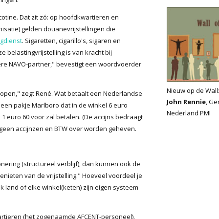
cotine. Dat zit zó: op hoofdkwartieren en
satie) gelden douanevrijstellingen die
ngdienst
. Sigaretten, cigarillo's, sigaren en
ze belastingvrijstelling is van kracht bij
ere NAVO-partner," bevestigt een woordvoerder
Nieuw op de Wall
 kopen," zegt René. Wat betaalt een Nederlandse
John Rennie
, Ge
 een pakje Marlboro dat in de winkel 6 euro
Nederland PMI
 1 euro 60 voor zal betalen. (De accijns bedraagt
er geen accijnzen en BTW over worden geheven.
ering (structureel verblijf), dan kunnen ook de
ieten van de vrijstelling." Hoeveel voordeel je
elk land of elke winkel(keten) zijn eigen systeem
artieren (het zogenaamde AFCENT-personeel),