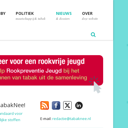
BBY
POLITIEK
NIEUWS
OVER
maatschappij & tabak
& dossiers
deze website
TabakNee!
andaard voor
E-mail:
redactie@tabaknee.nl
ijke stoffen