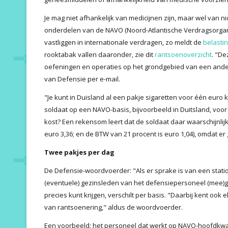
Je mag niet afhankelijk van medicijnen zijn, maar wel van ni
onderdelen van de NAVO (Noord-Atlantische Verdragsorgani
vastliggen in internationale verdragen, zo meldt de
belasti
rooktabak vallen daaronder, zie dit
rantsoenoverzicht
. "De
oefeningen en operaties op het grondgebied van een and
van Defensie per e-mail.
"Je kunt in Duisland al een pakje sigaretten voor één euro
soldaat op een NAVO-basis, bijvoorbeeld in Duitsland, voor
kost? Een rekensom leert dat de soldaat daar waarschijnlijk
euro 3,36; en de BTW van 21 procent is euro 1,04), omdat 
Twee pakjes per dag
De Defensie-woordvoerder: "Als er sprake is van een station
(eventuele) gezinsleden van het defensiepersoneel (mee)gen
precies kunt krijgen, verschilt per basis. "Daarbij kent ook 
van rantsoenering," aldus de woordvoerder.
Een voorbeeld: het personeel dat werkt op NAVO-hoofdkw