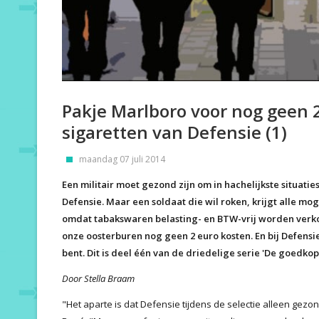
Pakje Marlboro voor nog geen 
sigaretten van Defensie (1)
maandag 07 juli 2014
Een militair moet gezond zijn om in hachelijkste situatie
Defensie. Maar een soldaat die wil roken, krijgt alle mo
omdat tabakswaren belasting- en BTW-vrij worden verkoc
onze oosterburen nog geen 2 euro kosten. En bij Defensie
bent. Dit is deel één van de driedelige serie 'De goedkop
Door Stella Braam
"Het aparte is dat Defensie tijdens de selectie alleen gez