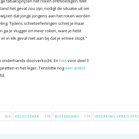
oge tabaksprijzen het roken ontmoedigen. Met
land het geval zou zijn, nodigt de situatie uit om
t bewijzen dat jonge jongens aan het roken worden
ling. Tijdens schietoefeningen schiet je maar
n ga je vlugger en meer roken, want je hebt
er in elk geval niet aan bij dat je ermee stopt."
en onderhands doorverkocht. En
hier
voor deel 3
retten in het leger. Tenslotte nog
een artikel
fd.
IE
504
RECHTSZAAK
178
BUITENLAND
179
INPERKING VERKOOP