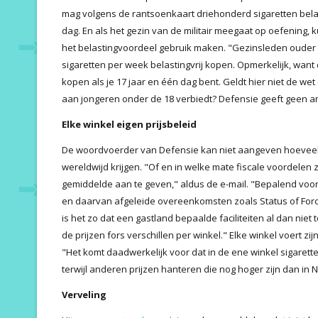
mag volgens de rantsoenkaart driehonderd sigaretten belas
dag. En als het gezin van de militair meegaat op oefening,
het belastingvoordeel gebruik maken. "Gezinsleden ouder 
sigaretten per week belastingvrij kopen. Opmerkelijk, want 
kopen als je 17 jaar en één dag bent. Geldt hier niet de wet
aan jongeren onder de 18 verbiedt? Defensie geeft geen a
Elke winkel eigen prijsbeleid
De woordvoerder van Defensie kan niet aangeven hoeveel
wereldwijd krijgen. "Of en in welke mate fiscale voordelen z
gemiddelde aan te geven," aldus de e-mail. "Bepalend voor 
en daarvan afgeleide overeenkomsten zoals Status of Forc
is het zo dat een gastland bepaalde faciliteiten al dan niet 
de prijzen fors verschillen per winkel." Elke winkel voert zi
"Het komt daadwerkelijk voor dat in de ene winkel sigaret
terwijl anderen prijzen hanteren die nog hoger zijn dan in 
Verveling