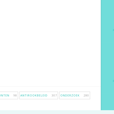
PUNTEN
98
ANTIROOKBELEID
307
ONDERZOEK
280