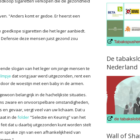
oedkoop sigaretten verkopen die de gezondheid
jven. "Anders komt er gedoe. Er heerst een
e goedkope sigaretten die het leger aanbiedt.
l Defensie deze mensen juist gezond zou
De tabaksl
Nederland
rvende slogan van het leger om jonge mensen te
ilmpje
dat vorig jaar werd uitgezonden, rent een
 door de woestijn met een baby in de armen.
ngewoon belangrijk in de hachelijkste situaties.
 soms zware en onvoorspelbare omstandigheden,
s en gevaar, vergt veel van uw lichaam. Dat u
taat in de
folder
"Selectie en Keuring" van het
feit dat u daarbij uitgezonden kunt worden stelt
n sprake zijn van een afhankelijkheid van
Wall of Sh
ingen."