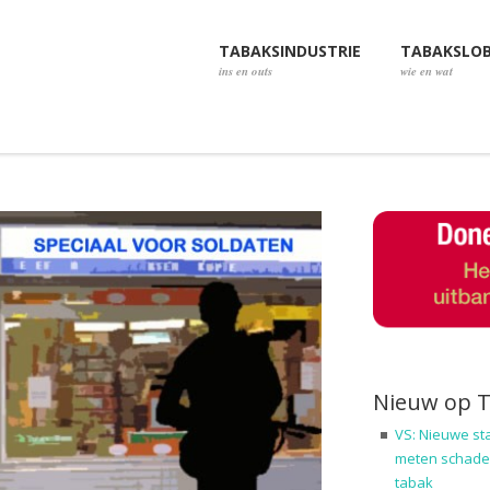
TABAKSINDUSTRIE
TABAKSLO
ins en outs
wie en wat
Nieuw op 
VS: Nieuwe st
meten schadel
tabak