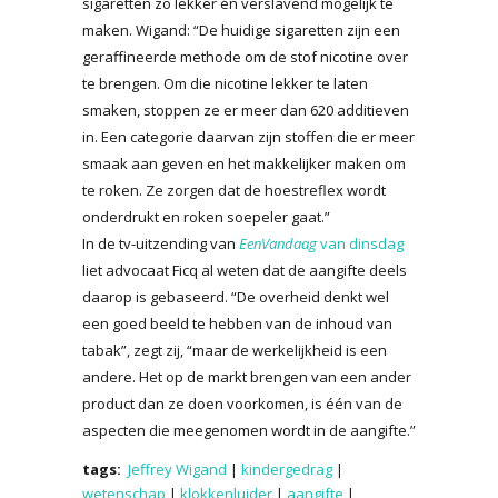
sigaretten zo lekker én verslavend mogelijk te
maken. Wigand: “De huidige sigaretten zijn een
geraffineerde methode om de stof nicotine over
te brengen. Om die nicotine lekker te laten
smaken, stoppen ze er meer dan 620 additieven
in. Een categorie daarvan zijn stoffen die er meer
smaak aan geven en het makkelijker maken om
te roken. Ze zorgen dat de hoestreflex wordt
onderdrukt en roken soepeler gaat.”
In de tv-uitzending van
EenVandaag
van dinsdag
liet advocaat Ficq al weten dat de aangifte deels
daarop is gebaseerd. “De overheid denkt wel
een goed beeld te hebben van de inhoud van
tabak”, zegt zij, “maar de werkelijkheid is een
andere. Het op de markt brengen van een ander
product dan ze doen voorkomen, is één van de
aspecten die meegenomen wordt in de aangifte.”
tags:
Jeffrey Wigand
|
kindergedrag
|
wetenschap
|
klokkenluider
|
aangifte
|