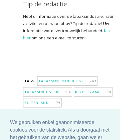
Tip de redactie
Hebt u informatie over de tabaksindustrie, haar
activiteiten of haar lobby? Tip de redactie! Uw
informatie wordt vertrouwelijk behandeld.
Klik
hier
om ons een e-mail te sturen.
TAGS
TABAKSONTMOEDIGING
249
TABAKSINDUSTRIE
504
RECHTSZAAK
178
BUITENLAND
179
INPERKING VERKOOPPUNTEN
98
We gebruiken enkel geanonimiseerde
ANTIROOKBELEID
307
ONDERZOEK
280
cookies voor de statistiek. Als u doorgaat met
MEER TAGS TONEN
het gebruiken van de website, gaan we er