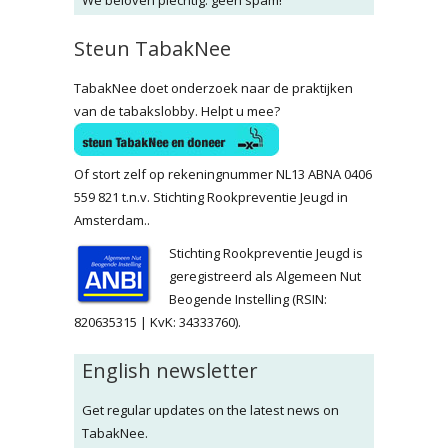
We beloven plechtig: geen spam!
Steun TabakNee
TabakNee doet onderzoek naar de praktijken
van de tabakslobby. Helpt u mee?
Of stort zelf op rekeningnummer NL13 ABNA 0406
559 821 t.n.v. Stichting Rookpreventie Jeugd in
Amsterdam..
Stichting Rookpreventie Jeugd is
geregistreerd als Algemeen Nut
Beogende Instelling (RSIN:
820635315 | KvK: 34333760).
English newsletter
Get regular updates on the latest news on
TabakNee.