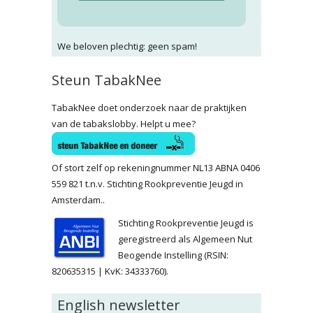
We beloven plechtig: geen spam!
Steun TabakNee
TabakNee doet onderzoek naar de praktijken
van de tabakslobby. Helpt u mee?
Of stort zelf op rekeningnummer NL13 ABNA 0406
559 821 t.n.v. Stichting Rookpreventie Jeugd in
Amsterdam..
Stichting Rookpreventie Jeugd is
geregistreerd als Algemeen Nut
Beogende Instelling (RSIN:
820635315 | KvK: 34333760).
English newsletter