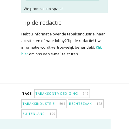
We promise: no spam!
Tip de redactie
Hebt u informatie over de tabaksindustrie, haar
activiteiten of haar lobby? Tip de redactie! Uw
informatie wordt vertrouwelijk behandeld.
Klik
hier
om ons een e-mail te sturen.
TAGS
TABAKSONTMOEDIGING
249
TABAKSINDUSTRIE
504
RECHTSZAAK
178
BUITENLAND
179
INPERKING VERKOOPPUNTEN
98