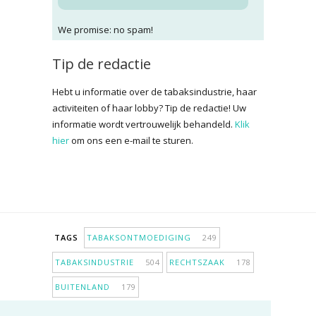
We promise: no spam!
Tip de redactie
Hebt u informatie over de tabaksindustrie, haar
activiteiten of haar lobby? Tip de redactie! Uw
informatie wordt vertrouwelijk behandeld.
Klik
hier
om ons een e-mail te sturen.
TAGS
TABAKSONTMOEDIGING
249
TABAKSINDUSTRIE
504
RECHTSZAAK
178
BUITENLAND
179
INPERKING VERKOOPPUNTEN
98