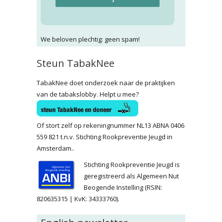
We beloven plechtig: geen spam!
Steun TabakNee
TabakNee doet onderzoek naar de praktijken
van de tabakslobby. Helpt u mee?
Of stort zelf op rekeningnummer NL13 ABNA 0406
559 821 t.n.v. Stichting Rookpreventie Jeugd in
Amsterdam..
Stichting Rookpreventie Jeugd is
geregistreerd als Algemeen Nut
Beogende Instelling (RSIN:
820635315 | KvK: 34333760).