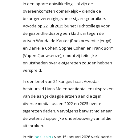
In een aparte ontwikkeling – al zijn de
overeenkomsten opmerkelijk – diende de
belangenvereniging van e-sigaretgebruikers
Acvoda op 22 juli 2025 bij het Tuchtcollege voor
de gezondheidszorg een klacht in tegen de
artsen Wanda de Kanter (Rookpreventie Jeugd)
en Daniëlle Cohen, Sophie Cohen en Frank Borm
(Vapen #jouwkeuze), omdat zij feitelijke
onjuistheden over e-sigaretten zouden hebben
verspreid.
In een brief van 21 kantjes haalt Acvoda-
bestuurslid Hans Molenaar tientallen uitspraken
van de aangeklaagde artsen aan die zij in
diverse media tussen 2022 en 2025 over e-
sigaretten deden. Vervolgens betwist Molenaar
de wetenschappelijke onderbouwing van al die
uitspraken.
In zijn
beslissing
van 15 januari 2026 verklaarde