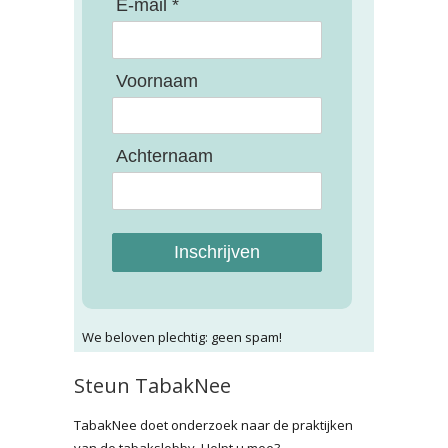
E-mail *
Voornaam
Achternaam
Inschrijven
We beloven plechtig: geen spam!
Steun TabakNee
TabakNee doet onderzoek naar de praktijken
van de tabakslobby. Helpt u mee?