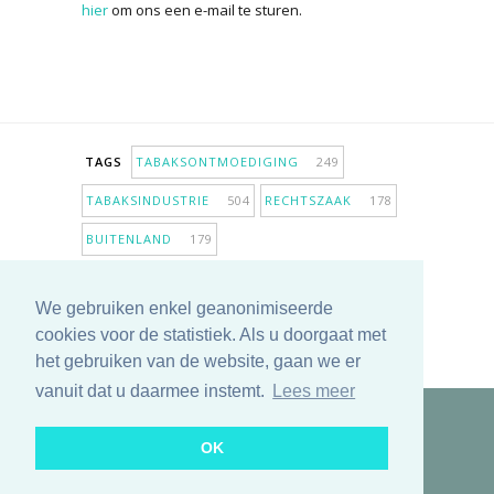
hier
om ons een e-mail te sturen.
TAGS
TABAKSONTMOEDIGING
249
TABAKSINDUSTRIE
504
RECHTSZAAK
178
BUITENLAND
179
INPERKING VERKOOPPUNTEN
98
We gebruiken enkel geanonimiseerde
ANTIROOKBELEID
307
ONDERZOEK
280
cookies voor de statistiek. Als u doorgaat met
MEER TAGS TONEN
het gebruiken van de website, gaan we er
vanuit dat u daarmee instemt.
Lees meer
Copyright © 2025 TabakNee - Rookpreventie Jeugd
OK