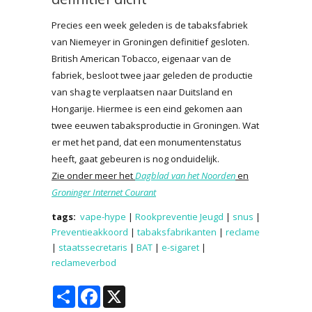
Precies een week geleden is de tabaksfabriek
van Niemeyer in Groningen definitief gesloten.
British American Tobacco, eigenaar van de
fabriek, besloot twee jaar geleden de productie
van shag te verplaatsen naar Duitsland en
Hongarije. Hiermee is een eind gekomen aan
twee eeuwen tabaksproductie in Groningen. Wat
er met het pand, dat een monumentenstatus
heeft, gaat gebeuren is nog onduidelijk.
Zie onder meer het
Dagblad van het Noorden
en
Groninger Internet Courant
tags:
vape-hype
|
Rookpreventie Jeugd
|
snus
|
Preventieakkoord
|
tabaksfabrikanten
|
reclame
|
staatssecretaris
|
BAT
|
e-sigaret
|
reclameverbod
Share
Facebook
X