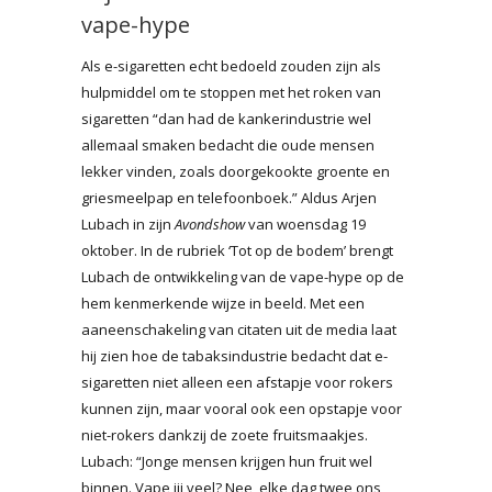
vape-hype
Als e-sigaretten echt bedoeld zouden zijn als
hulpmiddel om te stoppen met het roken van
sigaretten “dan had de kankerindustrie wel
allemaal smaken bedacht die oude mensen
lekker vinden, zoals doorgekookte groente en
griesmeelpap en telefoonboek.” Aldus Arjen
Lubach in zijn
Avondshow
van woensdag 19
oktober. In de rubriek ‘Tot op de bodem’ brengt
Lubach de ontwikkeling van de vape-hype op de
hem kenmerkende wijze in beeld. Met een
aaneenschakeling van citaten uit de media laat
hij zien hoe de tabaksindustrie bedacht dat e-
sigaretten niet alleen een afstapje voor rokers
kunnen zijn, maar vooral ook een opstapje voor
niet-rokers dankzij de zoete fruitsmaakjes.
Lubach: “Jonge mensen krijgen hun fruit wel
binnen. Vape jij veel? Nee, elke dag twee ons