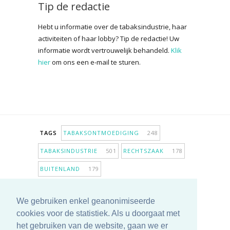
Tip de redactie
Hebt u informatie over de tabaksindustrie, haar
activiteiten of haar lobby? Tip de redactie! Uw
informatie wordt vertrouwelijk behandeld.
Klik
hier
om ons een e-mail te sturen.
TAGS
TABAKSONTMOEDIGING
248
TABAKSINDUSTRIE
501
RECHTSZAAK
178
BUITENLAND
179
INPERKING VERKOOPPUNTEN
98
We gebruiken enkel geanonimiseerde
ANTIROOKBELEID
306
ONDERZOEK
280
cookies voor de statistiek. Als u doorgaat met
MEER TAGS TONEN
het gebruiken van de website, gaan we er