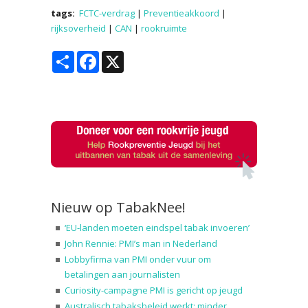
tags:
FCTC-verdrag
|
Preventieakkoord
|
rijksoverheid
|
CAN
|
rookruimte
Share
Facebook
X
Nieuw op TabakNee!
‘EU-landen moeten eindspel tabak invoeren’
John Rennie: PMI’s man in Nederland
Lobbyfirma van PMI onder vuur om
betalingen aan journalisten
Curiosity-campagne PMI is gericht op jeugd
Australisch tabaksbeleid werkt: minder