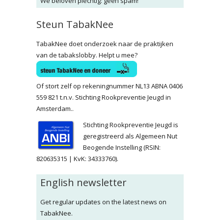
We beloven plechtig: geen spam!
Steun TabakNee
TabakNee doet onderzoek naar de praktijken
van de tabakslobby. Helpt u mee?
Of stort zelf op rekeningnummer NL13 ABNA 0406
559 821 t.n.v. Stichting Rookpreventie Jeugd in
Amsterdam..
Stichting Rookpreventie Jeugd is
geregistreerd als Algemeen Nut
Beogende Instelling (RSIN:
820635315 | KvK: 34333760).
English newsletter
Get regular updates on the latest news on
TabakNee.