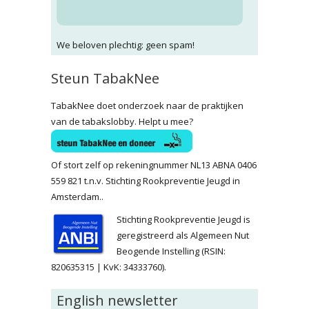
We beloven plechtig: geen spam!
Steun TabakNee
TabakNee doet onderzoek naar de praktijken
van de tabakslobby. Helpt u mee?
Of stort zelf op rekeningnummer NL13 ABNA 0406
559 821 t.n.v. Stichting Rookpreventie Jeugd in
Amsterdam..
Stichting Rookpreventie Jeugd is
geregistreerd als Algemeen Nut
Beogende Instelling (RSIN:
820635315 | KvK: 34333760).
English newsletter