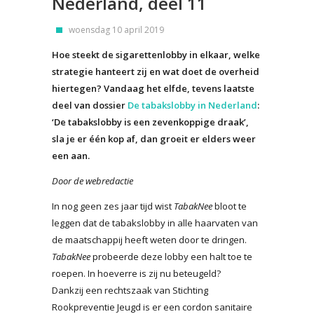
Nederland, deel 11
woensdag 10 april 2019
Hoe steekt de sigarettenlobby in elkaar, welke
strategie hanteert zij en wat doet de overheid
hiertegen? Vandaag het elfde, tevens laatste
deel van dossier
De tabakslobby in Nederland
:
‘De tabakslobby is een zevenkoppige draak’,
sla je er één kop af, dan groeit er elders weer
een aan.
Door de webredactie
In nog geen zes jaar tijd wist
TabakNee
bloot te
leggen dat de tabakslobby in alle haarvaten van
de maatschappij heeft weten door te dringen.
TabakNee
probeerde deze lobby een halt toe te
roepen. In hoeverre is zij nu beteugeld?
Dankzij een rechtszaak van Stichting
Rookpreventie Jeugd is er een cordon sanitaire