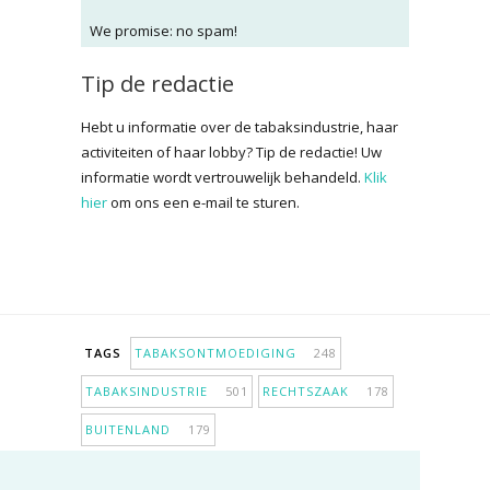
We promise: no spam!
Tip de redactie
Hebt u informatie over de tabaksindustrie, haar
activiteiten of haar lobby? Tip de redactie! Uw
informatie wordt vertrouwelijk behandeld.
Klik
hier
om ons een e-mail te sturen.
TAGS
TABAKSONTMOEDIGING
248
TABAKSINDUSTRIE
501
RECHTSZAAK
178
BUITENLAND
179
INPERKING VERKOOPPUNTEN
98