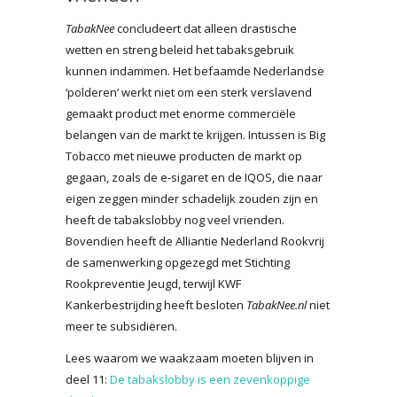
TabakNee
concludeert dat alleen drastische
wetten en streng beleid het tabaksgebruik
kunnen indammen. Het befaamde Nederlandse
‘polderen’ werkt niet om een sterk verslavend
gemaakt product met enorme commerciële
belangen van de markt te krijgen. Intussen is Big
Tobacco met nieuwe producten de markt op
gegaan, zoals de e-sigaret en de IQOS, die naar
eigen zeggen minder schadelijk zouden zijn en
heeft de tabakslobby nog veel vrienden.
Bovendien heeft de Alliantie Nederland Rookvrij
de samenwerking opgezegd met Stichting
Rookpreventie Jeugd, terwijl KWF
Kankerbestrijding heeft besloten
TabakNee.nl
niet
meer te subsidiëren.
Lees waarom we waakzaam moeten blijven in
deel 11:
De tabakslobby is een zevenkoppige