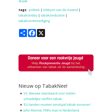
draak
tags:
politiek
|
lobbyist van de maand
|
tabakslobby
|
tabaksindustrie
|
tabaksontmoediging
Share
Facebook
X
Nieuw op TabakNee!
VS: Nieuwe standaard voor meten
schadelijke stoffen tabak
‘EU-landen moeten eindspel tabak invoeren’
John Rennie: PMI’s man in Nederland