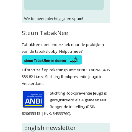
We beloven plechtig: geen spam!
Steun TabakNee
TabakNee doet onderzoek naar de praktijken
van de tabakslobby. Helpt u mee?
Of stort zelf op rekeningnummer NL13 ABNA 0406
559 821 t.n.v. Stichting Rookpreventie Jeugd in
Amsterdam..
Stichting Rookpreventie Jeugd is
geregistreerd als Algemeen Nut
Beogende Instelling (RSIN:
820635315 | KvK: 34333760).
English newsletter