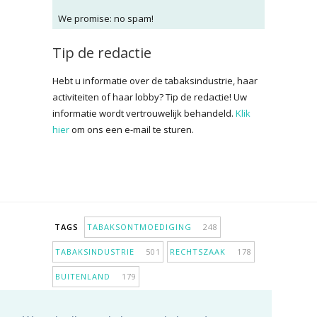
We promise: no spam!
Tip de redactie
Hebt u informatie over de tabaksindustrie, haar
activiteiten of haar lobby? Tip de redactie! Uw
informatie wordt vertrouwelijk behandeld.
Klik
hier
om ons een e-mail te sturen.
TAGS
TABAKSONTMOEDIGING
248
TABAKSINDUSTRIE
501
RECHTSZAAK
178
BUITENLAND
179
INPERKING VERKOOPPUNTEN
98