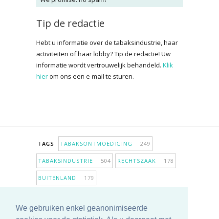
Tip de redactie
Hebt u informatie over de tabaksindustrie, haar
activiteiten of haar lobby? Tip de redactie! Uw
informatie wordt vertrouwelijk behandeld.
Klik
hier
om ons een e-mail te sturen.
TAGS
TABAKSONTMOEDIGING
249
TABAKSINDUSTRIE
504
RECHTSZAAK
178
BUITENLAND
179
INPERKING VERKOOPPUNTEN
98
We gebruiken enkel geanonimiseerde
ANTIROOKBELEID
307
ONDERZOEK
280