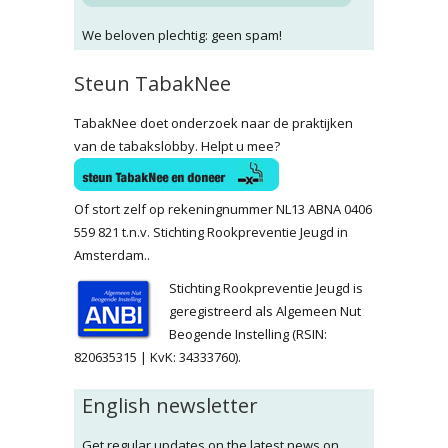
We beloven plechtig: geen spam!
Steun TabakNee
TabakNee doet onderzoek naar de praktijken
van de tabakslobby. Helpt u mee?
Of stort zelf op rekeningnummer NL13 ABNA 0406
559 821 t.n.v. Stichting Rookpreventie Jeugd in
Amsterdam..
Stichting Rookpreventie Jeugd is
geregistreerd als Algemeen Nut
Beogende Instelling (RSIN:
820635315 | KvK: 34333760).
English newsletter
Get regular updates on the latest news on