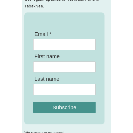
TabakNee.
Email *
First name
Last name
Subscribe
We promise: no spam!