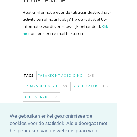
Tip de redactie
Hebt u informatie over de tabaksindustrie, haar
activiteiten of haar lobby? Tip de redactie! Uw
informatie wordt vertrouwelijk behandeld.
Klik
hier
om ons een e-mail te sturen.
TAGS
TABAKSONTMOEDIGING
248
TABAKSINDUSTRIE
501
RECHTSZAAK
178
BUITENLAND
179
INPERKING VERKOOPPUNTEN
98
We gebruiken enkel geanonimiseerde
ANTIROOKBELEID
306
ONDERZOEK
280
cookies voor de statistiek. Als u doorgaat met
MEER TAGS TONEN
het gebruiken van de website, gaan we er