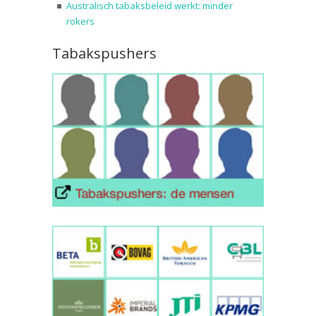
Australisch tabaksbeleid werkt: minder
rokers
Tabakspushers