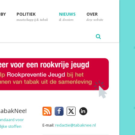
BBY
POLITIEK
NIEUWS
OVER
maatschappij & tabak
& dossiers
deze website
TabakNee!
andaard voor
E-mail:
redactie@tabaknee.nl
ijke stoffen