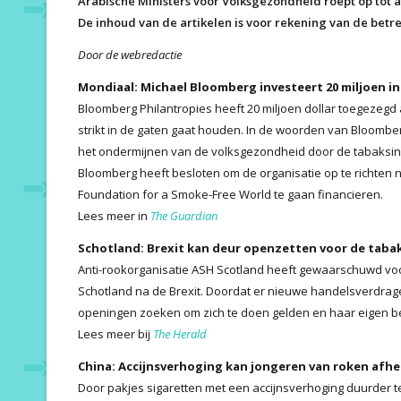
Arabische Ministers voor Volksgezondheid roept op tot 
De inhoud van de artikelen is voor rekening van de betr
Door de webredactie
Mondiaal: Michael Bloomberg investeert 20 miljoen 
Bloomberg Philantropies heeft 20 miljoen dollar toegezegd 
strikt in de gaten gaat houden. In de woorden van Bloomber
het ondermijnen van de volksgezondheid door de tabaksind
Bloomberg heeft besloten om de organisatie op te richten 
Foundation for a Smoke-Free World te gaan financieren.
Lees meer in
The Guardian
Schotland: Brexit kan deur openzetten voor de taba
Anti-rookorganisatie ASH Scotland heeft gewaarschuwd vo
Schotland na de Brexit. Doordat er nieuwe handelsverdra
openingen zoeken om zich te doen gelden en haar eigen be
Lees meer bij
The Herald
China: Accijnsverhoging kan jongeren van roken afh
Door pakjes sigaretten met een accijnsverhoging duurder 