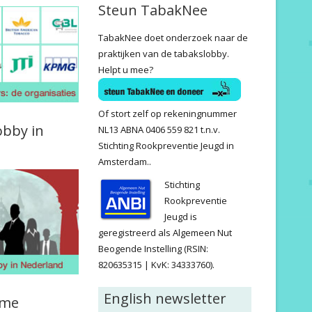
Steun TabakNee
TabakNee doet onderzoek naar de
praktijken van de tabakslobby.
Helpt u mee?
Of stort zelf op rekeningnummer
obby in
NL13 ABNA 0406 559 821 t.n.v.
Stichting Rookpreventie Jeugd in
Amsterdam..
Stichting
Rookpreventie
Jeugd is
geregistreerd als Algemeen Nut
Beogende Instelling (RSIN:
820635315 | KvK: 34333760).
English newsletter
ame