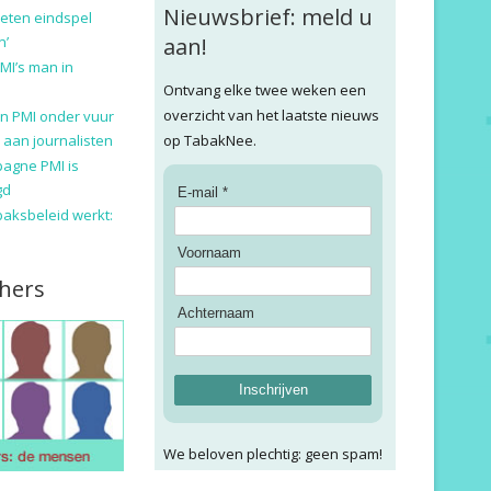
Nieuwsbrief: meld u
eten eindspel
n’
aan!
MI’s man in
Ontvang elke twee weken een
overzicht van het laatste nieuws
n PMI onder vuur
 aan journalisten
op TabakNee.
pagne PMI is
gd
E-mail *
baksbeleid werkt:
Voornaam
hers
Achternaam
Inschrijven
We beloven plechtig: geen spam!