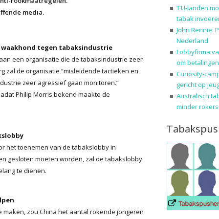
anti-rookmaatregelen.
‘EU-landen mo
effende media.
tabak invoere
John Rennie: P
Nederland
in waakhond tegen tabaksindustrie
Lobbyfirma va
aan een organisatie die de tabaksindustrie zeer
om betalingen
g zal de organisatie “misleidende tactieken en
Curiosity-cam
ustrie zeer agressief gaan monitoren.”
gericht op jeu
nadat Philip Morris bekend maakte de
Australisch ta
minder rokers
Tabakspus
kslobby
or het toenemen van de tabakslobby in
gen gesloten moeten worden, zal de tabakslobby
lang te dienen.
elpen
te maken, zou China het aantal rokende jongeren