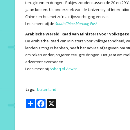
terug kunnen dringen. Pakjes zouden tussen de 20 en 29 Y
gaan kosten. Uit onderzoek van de University of Internatio
Chinezen het met zo’n accijnsverhoging eens is.
Lees meer bij de
South China Morning Post
Arabische Wereld: Raad van Ministers voor Volksgez
De Arabische Raad van Ministers voor Volksgezondheid, wa
landen zitting in hebben, heeft het advies afgegeven om s
om roken onder jongeren terug te dringen. Het gaat om r
advertentieverboden.
Lees meer bij
Ashaq Al-Aswat
tags:
buitenland
Share
Facebook
X