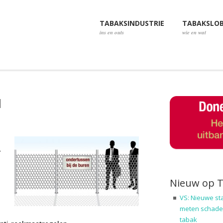
TABAKSINDUSTRIE
TABAKSLO
ins en outs
wie en wat
d
r
Nieuw op 
VS: Nieuwe st
meten schadel
tabak