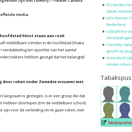
gvelden zijn niet rookvrij / Theater Canada
‘EU-landen mo
tabak invoere
etreffende media.
John Rennie: P
Nederland
Lobbyfirma va
n hoofdstad bloot staan aan rook
om betalingen
aalf middelbare scholen in de hoofdstad Dhaka
Curiosity-cam
 verdubbeling ten opzichte van het aantal
gericht op jeu
 Onderzoekers hebben gezegd dat het belangrijk
Australisch ta
minder rokers
Tabakspus
ng door roken onder Zweedse vrouwen met
 langzaam is gestegen, is er een groep die dat
len hebben doorlopen (t/m de middelbare school).
 zijn voor de verleiding om te gaan roken, met