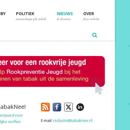
BBY
POLITIEK
NIEUWS
OVER
maatschappij & tabak
& dossiers
deze website
TabakNee!
andaard voor
E-mail:
redactie@tabaknee.nl
ijke stoffen