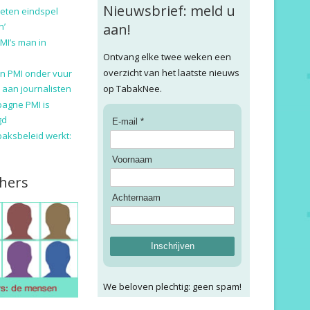
Nieuwsbrief: meld u
eten eindspel
n’
aan!
MI’s man in
Ontvang elke twee weken een
overzicht van het laatste nieuws
n PMI onder vuur
 aan journalisten
op TabakNee.
pagne PMI is
gd
E-mail *
baksbeleid werkt:
Voornaam
hers
Achternaam
Inschrijven
We beloven plechtig: geen spam!