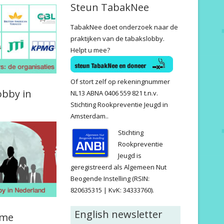
Steun TabakNee
TabakNee doet onderzoek naar de
praktijken van de tabakslobby.
Helpt u mee?
Of stort zelf op rekeningnummer
obby in
NL13 ABNA 0406 559 821 t.n.v.
Stichting Rookpreventie Jeugd in
Amsterdam..
Stichting
Rookpreventie
Jeugd is
geregistreerd als Algemeen Nut
Beogende Instelling (RSIN:
820635315 | KvK: 34333760).
English newsletter
ame