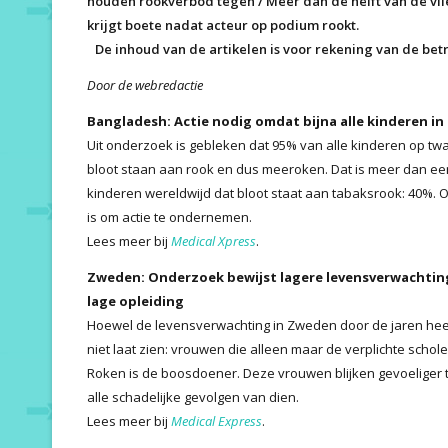
houden rookverbod tegen / Meer dan de helft van de vlie
krijgt boete nadat acteur op podium rookt.
De inhoud van de artikelen is voor rekening van de b
Door de webredactie
Bangladesh: Actie nodig omdat bijna alle kinderen i
Uit onderzoek is gebleken dat 95% van alle kinderen op tw
bloot staan aan rook en dus meeroken. Dat is meer dan een
kinderen wereldwijd dat bloot staat aan tabaksrook: 40%.
is om actie te ondernemen.
Lees meer bij
Medical Xpress
.
Zweden: Onderzoek bewijst lagere levensverwachti
lage opleiding
Hoewel de levensverwachting in Zweden door de jaren heen
niet laat zien: vrouwen die alleen maar de verplichte scho
Roken is de boosdoener. Deze vrouwen blijken gevoeliger te
alle schadelijke gevolgen van dien.
Lees meer bij
Medical Express
.