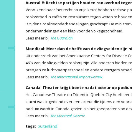
Australië: Rechtse partijen houden rookverbod tege
Verwijzend naar ‘het recht op vrije keus’ hebben rechtse pa
rookverbod in cafés en restaurants tegen weten te houden
is tijdens coalitieonderhandelingen geschrapt. De ministe
onderhandelingen een klap voor de volksgezondheid.
Lees meer bij
The Guardian
.
Mondiaal: Meer dan de helft van de vliegvelden zijn ni
Uit onderzoek van het Amerikaanse Centers for Disease Con
46% van de vliegvelden rookvrij zijn. Alle anderen bieden re
brengen zo luchtvaartpersoneel en andere reizigers schade
Lees meer bij
The International Airport Review
.
Canada: Theater krijgt boete nadat acteur op podiu
Het Canadese Theatre du Trident in Quebec City heeft een 
klacht was ingediend over een acteur die tijdens een voors
podium wordt in Canada gezien als het goedpraten van dez
Lees meer bij
The Montreal Gazette
.
tags:
buitenland