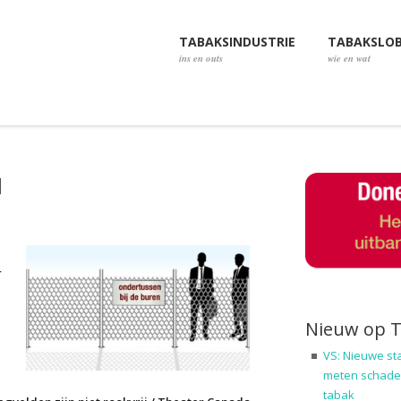
TABAKSINDUSTRIE
TABAKSLO
ins en outs
wie en wat
d
r
Nieuw op 
VS: Nieuwe st
meten schadel
tabak