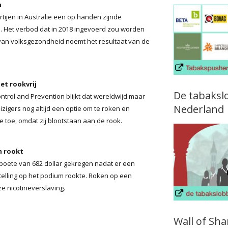
n
rtijen in Australië een op handen zijnde
. Het verbod dat in 2018 ingevoerd zou worden
r van volksgezondheid noemt het resultaat van de
et rookvrij
De tabaksl
trol and Prevention blijkt dat wereldwijd maar
Nederland
izigers nog altijd een optie om te roken en
 toe, omdat zij blootstaan aan de rook.
m rookt
boete van 682 dollar gekregen nadat er een
telling op het podium rookte. Roken op een
e nicotineverslaving.
Wall of Sh