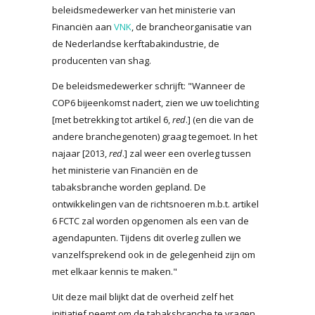
beleidsmedewerker van het ministerie van
Financiën aan
VNK
, de brancheorganisatie van
de Nederlandse kerftabakindustrie, de
producenten van shag.
De beleidsmedewerker schrijft: "Wanneer de
COP6 bijeenkomst nadert, zien we uw toelichting
[met betrekking tot artikel 6,
red
.] (en die van de
andere branchegenoten) graag tegemoet. In het
najaar [2013,
red
.] zal weer een overleg tussen
het ministerie van Financiën en de
tabaksbranche worden gepland. De
ontwikkelingen van de richtsnoeren m.b.t. artikel
6 FCTC zal worden opgenomen als een van de
agendapunten. Tijdens dit overleg zullen we
vanzelfsprekend ook in de gelegenheid zijn om
met elkaar kennis te maken."
Uit deze mail blijkt dat de overheid zelf het
initiatief neemt om de tabaksbranche te vragen