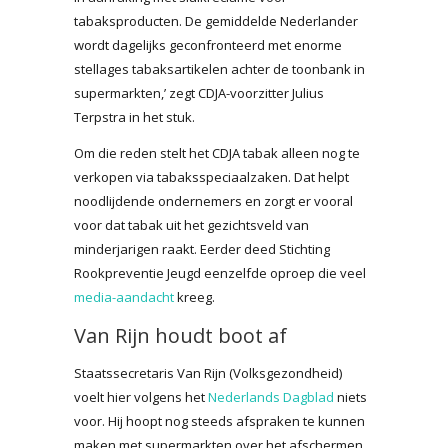
tabaksproducten. De gemiddelde Nederlander
wordt dagelijks geconfronteerd met enorme
stellages tabaksartikelen achter de toonbank in
supermarkten,’ zegt CDJA-voorzitter Julius
Terpstra in het stuk.
Om die reden stelt het CDJA tabak alleen nog te
verkopen via tabaksspeciaalzaken. Dat helpt
noodlijdende ondernemers en zorgt er vooral
voor dat tabak uit het gezichtsveld van
minderjarigen raakt. Eerder deed Stichting
Rookpreventie Jeugd eenzelfde oproep die veel
media-aandacht
kreeg.
Van Rijn houdt boot af
Staatssecretaris Van Rijn (Volksgezondheid)
voelt hier volgens het
Nederlands Dagblad
niets
voor. Hij hoopt nog steeds afspraken te kunnen
maken met supermarkten over het afschermen