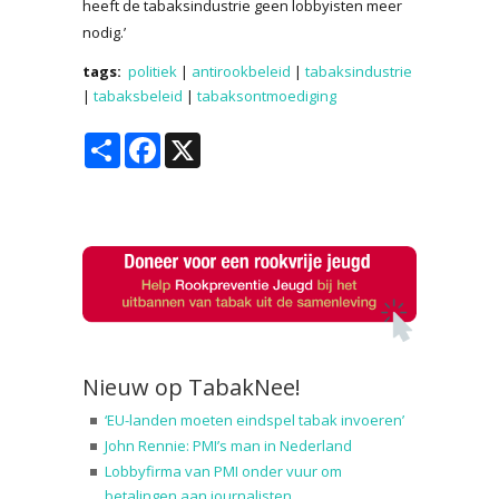
heeft de tabaksindustrie geen lobbyisten meer
nodig.’
tags:
politiek
|
antirookbeleid
|
tabaksindustrie
|
tabaksbeleid
|
tabaksontmoediging
Share
Facebook
X
Nieuw op TabakNee!
‘EU-landen moeten eindspel tabak invoeren’
John Rennie: PMI’s man in Nederland
Lobbyfirma van PMI onder vuur om
betalingen aan journalisten