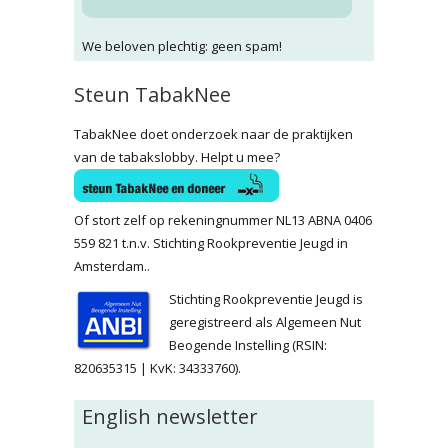
We beloven plechtig: geen spam!
Steun TabakNee
TabakNee doet onderzoek naar de praktijken
van de tabakslobby. Helpt u mee?
Of stort zelf op rekeningnummer NL13 ABNA 0406
559 821 t.n.v. Stichting Rookpreventie Jeugd in
Amsterdam..
Stichting Rookpreventie Jeugd is
geregistreerd als Algemeen Nut
Beogende Instelling (RSIN:
820635315 | KvK: 34333760).
English newsletter