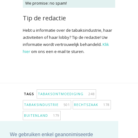
We promise: no spam!
Tip de redactie
Hebt u informatie over de tabaksindustrie, haar
activiteiten of haar lobby? Tip de redactie! Uw
informatie wordt vertrouwelijk behandeld.
Klik
hier
om ons een e-mail te sturen.
TAGS
TABAKSONTMOEDIGING
248
TABAKSINDUSTRIE
501
RECHTSZAAK
178
BUITENLAND
179
INPERKING VERKOOPPUNTEN
98
We gebruiken enkel geanonimiseerde
ANTIROOKBELEID
306
ONDERZOEK
280