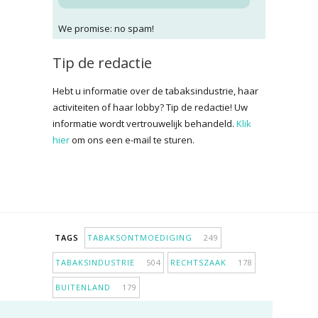
We promise: no spam!
Tip de redactie
Hebt u informatie over de tabaksindustrie, haar
activiteiten of haar lobby? Tip de redactie! Uw
informatie wordt vertrouwelijk behandeld.
Klik
hier
om ons een e-mail te sturen.
TAGS
TABAKSONTMOEDIGING
249
TABAKSINDUSTRIE
504
RECHTSZAAK
178
BUITENLAND
179
INPERKING VERKOOPPUNTEN
98