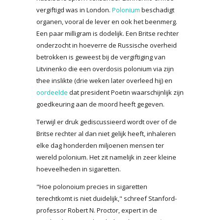
vergiftigd was in London.
Polonium
beschadigt
organen, vooral de lever en ook het beenmerg.
Een paar milligram is dodelijk. Een Britse rechter
onderzocht in hoeverre de Russische overheid
betrokken is geweest bij de vergiftiging van
Litvinenko die een overdosis polonium via zijn
thee inslikte (drie weken later overleed hij) en
oordeelde
dat president Poetin waarschijnlijk zijn
goedkeuring aan de moord heeft gegeven.
Terwijl er druk gediscussieerd wordt over of de
Britse rechter al dan niet gelijk heeft, inhaleren
elke dag honderden miljoenen mensen ter
wereld polonium. Het zit namelijk in zeer kleine
hoeveelheden in sigaretten.
"Hoe polonoium precies in sigaretten
terechtkomt is niet duidelijk," schreef Stanford-
professor Robert N. Proctor, expert in de