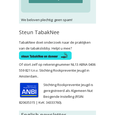
We beloven plechtig: geen spam!
Steun TabakNee
TabakNee doet onderzoek naar de praktijken
van de tabakslobby. Helpt u mee?
Of stort zelf op rekeningnummer NL13 ABNA 0406
559 821 t.n.v. Stichting Rookpreventie Jeugd in
Amsterdam..
Stichting Rookpreventie Jeugd is
geregistreerd als Algemeen Nut
Beogende Instelling (RSIN:
820635315 | KvK: 34333760).
English newsletter