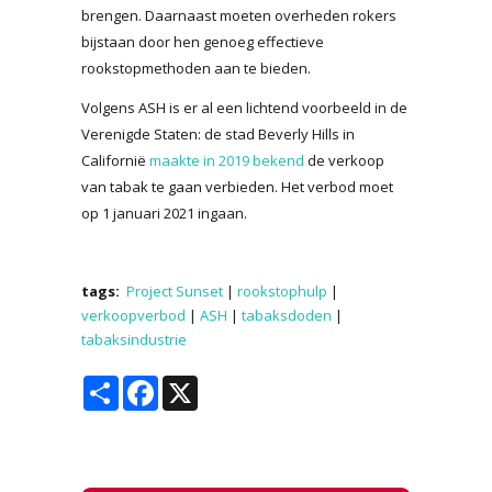
brengen. Daarnaast moeten overheden rokers
bijstaan door hen genoeg effectieve
rookstopmethoden aan te bieden.
Volgens ASH is er al een lichtend voorbeeld in de
Verenigde Staten: de stad Beverly Hills in
Californië
maakte in 2019 bekend
de verkoop
van tabak te gaan verbieden. Het verbod moet
op 1 januari 2021 ingaan.
tags:
Project Sunset
|
rookstophulp
|
verkoopverbod
|
ASH
|
tabaksdoden
|
tabaksindustrie
Share
Facebook
X