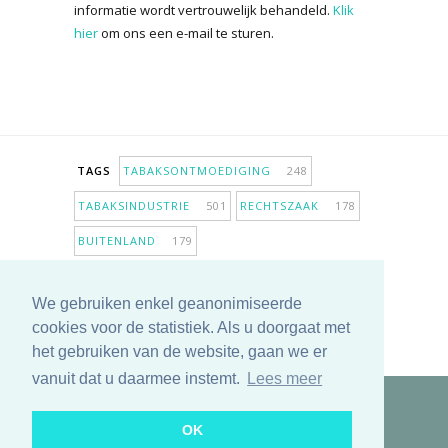
informatie wordt vertrouwelijk behandeld.
Klik
hier
om ons een e-mail te sturen.
TAGS
TABAKSONTMOEDIGING
248
TABAKSINDUSTRIE
501
RECHTSZAAK
178
BUITENLAND
179
INPERKING VERKOOPPUNTEN
98
We gebruiken enkel geanonimiseerde
ANTIROOKBELEID
306
ONDERZOEK
280
cookies voor de statistiek. Als u doorgaat met
MEER TAGS TONEN
het gebruiken van de website, gaan we er
vanuit dat u daarmee instemt.
Lees meer
Copyright © 2025 TabakNee - Rookpreventie Jeugd
OK