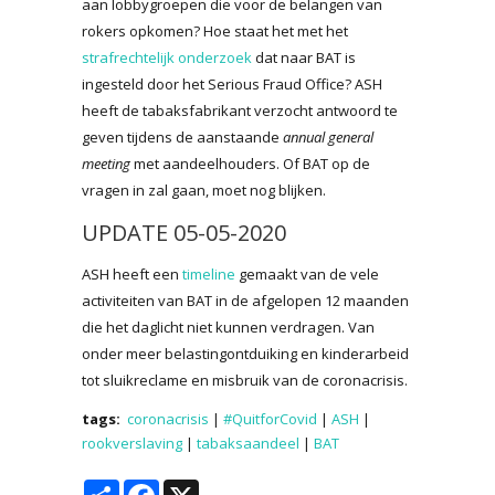
aan lobbygroepen die voor de belangen van
rokers opkomen? Hoe staat het met het
strafrechtelijk onderzoek
dat naar BAT is
ingesteld door het Serious Fraud Office? ASH
heeft de tabaksfabrikant verzocht antwoord te
geven tijdens de aanstaande
annual general
meeting
met aandeelhouders. Of BAT op de
vragen in zal gaan, moet nog blijken.
UPDATE 05-05-2020
ASH heeft een
timeline
gemaakt van de vele
activiteiten van BAT in de afgelopen 12 maanden
die het daglicht niet kunnen verdragen. Van
onder meer belastingontduiking en kinderarbeid
tot sluikreclame en misbruik van de coronacrisis.
tags:
coronacrisis
|
#QuitforCovid
|
ASH
|
rookverslaving
|
tabaksaandeel
|
BAT
Share
Facebook
X