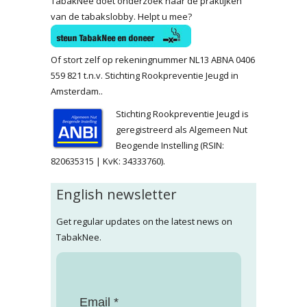
TabakNee doet onderzoek naar de praktijken
van de tabakslobby. Helpt u mee?
Of stort zelf op rekeningnummer NL13 ABNA 0406
559 821 t.n.v. Stichting Rookpreventie Jeugd in
Amsterdam..
Stichting Rookpreventie Jeugd is
geregistreerd als Algemeen Nut
Beogende Instelling (RSIN:
820635315 | KvK: 34333760).
English newsletter
Get regular updates on the latest news on
TabakNee.
Email *