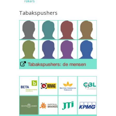
rokers
Tabakspushers