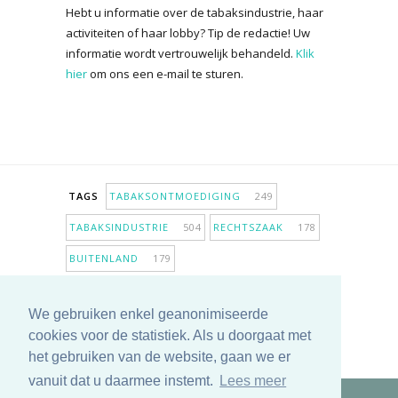
Hebt u informatie over de tabaksindustrie, haar
activiteiten of haar lobby? Tip de redactie! Uw
informatie wordt vertrouwelijk behandeld.
Klik
hier
om ons een e-mail te sturen.
TAGS
TABAKSONTMOEDIGING
249
TABAKSINDUSTRIE
504
RECHTSZAAK
178
BUITENLAND
179
INPERKING VERKOOPPUNTEN
98
We gebruiken enkel geanonimiseerde
ANTIROOKBELEID
307
ONDERZOEK
280
cookies voor de statistiek. Als u doorgaat met
MEER TAGS TONEN
het gebruiken van de website, gaan we er
vanuit dat u daarmee instemt.
Lees meer