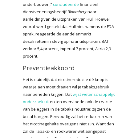
onderbouwen,”
concludeerde
financieel
dienstverleningsbedrijf
Bloomberg
naar
aanleiding van de uitspraken van Hull. Hoewel
vooraf werd gesteld dat Hull niet namens de FDA
sprak, reageerde de aandelenmarkt
desalniettemin stevig op haar uitspraken. BAT
verloor 5,4 procent, Imperial 7 procent, Altria 2,9
procent.
Preventieakkoord
Het is duidelijk dat nicotinereductie dé knop is
waar je aan moet draaien wil je tabaksgebruik
naar beneden krijgen. Dat
wijst wetenschappelijk
onderzoek uit
en ten overvloede ook de reactie
van beleggers in de tabaksindustrie: zij zien de
bui al hangen. Eenvoudig zal het reduceren van
het nicotinegehalte overigens niet zijn. Want dan
zal de Tabaks- en rookwarenwet aangepast