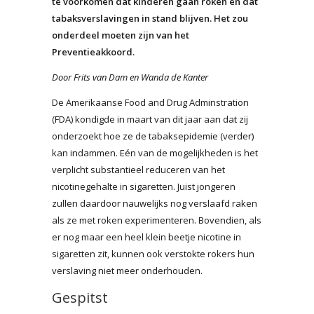
te voorkomen dat kinderen gaan roken en dat
tabaksverslavingen in stand blijven. Het zou
onderdeel moeten zijn van het
Preventieakkoord.
Door Frits van Dam en Wanda de Kanter
De Amerikaanse Food and Drug Adminstration
(FDA) kondigde in maart van dit jaar aan dat zij
onderzoekt hoe ze de tabaksepidemie (verder)
kan indammen. Eén van de mogelijkheden is het
verplicht substantieel reduceren van het
nicotinegehalte in sigaretten. Juist jongeren
zullen daardoor nauwelijks nog verslaafd raken
als ze met roken experimenteren. Bovendien, als
er nog maar een heel klein beetje nicotine in
sigaretten zit, kunnen ook verstokte rokers hun
verslaving niet meer onderhouden.
Gespitst