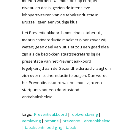
moeten worden. Dat moet ook op Europees
niveau en dat is, gezien de intensieve
lobbyactiviteiten van de tabaksindustrie in
Brussel, geen eenvoudige klus.
Het Preventieakkoord komt eind oktober uit,
maar nicotinereductie maakt er (voor zover wij
weten) geen deel van uit. Het zou een goed idee
zijn als de betrokken staatssecretaris bij de
presentatie van het Preventieakkoord
tegelijkertijd aan de Gezondheidsraad vraagt om
zich over nicotinereductie te buigen. Dan wordt
het Preventieakkoord wat het moet zijn: een
startpunt voor een doortastend
antitabaksbeleid.
tags:
Preventieakkoord
|
rookverslaving
|
verslaving
|
nicotine
|
preventie
|
antirookbeleid
|
tabaksontmoediging
|
tabak