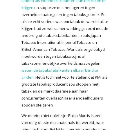
landen als Indonesië kinderen aan het roken te
krijgen
en stopte ze met het ageren tegen
overheidsmaatregelen tegen tabaksgebruik. En
als ze echt serieus was om tabak de wereld uit te
krijgen had ze wel samenwerking gezocht met de
andere grote tabaksfabrikanten, zoals Japan
Tobacco International, Imperial Tobacco en
British American Tobacco. Want als er gelobbyd
moet worden tegen tabaksaccijns of
tabaksonvriendelijke overheidsmaatregelen
weten de tabaksfabrikanten elkaar blind te
vinden
. Het is toch niet voor te stellen dat PMI als
grootste tabaksproducent zou stoppen met
tabak en de markt daarmee aan haar
concurrenten overlaat? Haar aandeelhouders
zouden steigeren.
We moeten niet naïef zijn. Philip Morris is een
van de grootste multinationals ter wereld, haar
primaire belang ligt bij het tevreden houden van