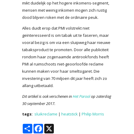
mikt duidelijk op het hogere inkomens-segment,
mensen met weinig inkomen mogen zich rustig
dood blijven roken met de ordinaire peuk.
Alles duidt erop dat PMI volstrekt niet
geïnteresseerd is om tabak uit te faseren, maar
vooral bezig is om via een sluipweg haar nieuwe
tabaksproduct te promoten. Door alle publiciteit
rondom haar zogenaamde antirookfonds heeft
PMI al ruimschoots niet-geoorloofde reclame
kunnen maken voor haar smeltsigaret. Die
investering van 70 miljoen dit jaar heeft zich zo
allang uitbetaald.
Dit artikel is ook verschenen in
Het Parool
op zaterdag
30 september 2017.
tags:
sluikreclame
|
heatstick
|
Philip Morris
Share
Facebook
X