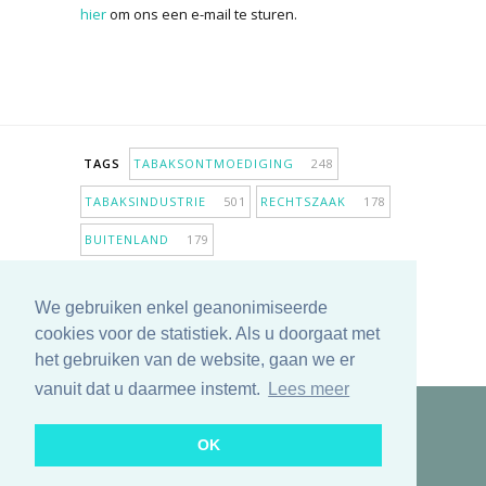
hier
om ons een e-mail te sturen.
TAGS
TABAKSONTMOEDIGING
248
TABAKSINDUSTRIE
501
RECHTSZAAK
178
BUITENLAND
179
INPERKING VERKOOPPUNTEN
98
We gebruiken enkel geanonimiseerde
ANTIROOKBELEID
306
ONDERZOEK
280
cookies voor de statistiek. Als u doorgaat met
MEER TAGS TONEN
het gebruiken van de website, gaan we er
vanuit dat u daarmee instemt.
Lees meer
Copyright © 2025 TabakNee - Rookpreventie Jeugd
OK