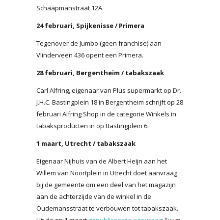
Schaapmanstraat 12A.
24 februari, Spijkenisse / Primera
Tegenover de Jumbo (geen franchise) aan
Vlinderveen 436 opent een Primera.
28 februari, Bergentheim / tabakszaak
Carl Alfring, eigenaar van Plus supermarkt op Dr.
J.H.C. Bastingplein 18 in Bergentheim schrijft op 28
februari Alfring Shop in de categorie Winkels in
tabaksproducten in op Bastingplein 6.
1 maart, Utrecht / tabakszaak
Eigenaar Nijhuis van de Albert Heijn aan het
Willem van Noortplein in Utrecht doet aanvraag
bij de gemeente om een deel van het magazijn
aan de achterzijde van de winkel in de
Oudemansstraat te verbouwen tot tabakszaak.
Uit de op 1 maart
gepubliceerde aanvraag
: “i.v.m.