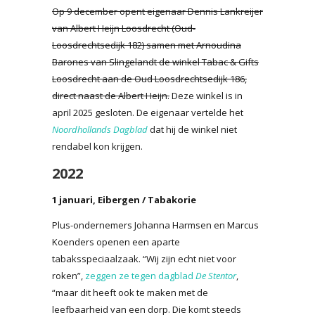
Op 9 december opent eigenaar Dennis Lankreijer
van Albert Heijn Loosdrecht (Oud-
Loosdrechtsedijk 182) samen met Arnoudina
Barones van Slingelandt de winkel Tabac & Gifts
Loosdrecht aan de Oud Loosdrechtsedijk 186,
direct naast de Albert Heijn.
Deze winkel is in
april 2025 gesloten. De eigenaar vertelde het
Noordhollands Dagblad
dat hij de winkel niet
rendabel kon krijgen.
2022
1 januari, Eibergen / Tabakorie
Plus-ondernemers Johanna Harmsen en Marcus
Koenders openen een aparte
tabaksspeciaalzaak. “Wij zijn echt niet voor
roken”,
zeggen ze tegen dagblad
De Stentor
,
“maar dit heeft ook te maken met de
leefbaarheid van een dorp. Die komt steeds