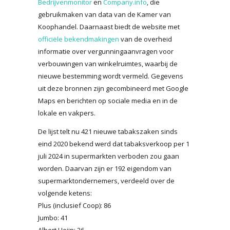
Bedrijvenmonitor
en
Company.info
, die
gebruikmaken van data van de Kamer van
Koophandel. Daarnaast biedt de website met
officiële bekendmakingen
van de overheid
informatie over vergunningaanvragen voor
verbouwingen van winkelruimtes, waarbij de
nieuwe bestemming wordt vermeld. Gegevens
uit deze bronnen zijn gecombineerd met Google
Maps en berichten op sociale media en in de
lokale en vakpers.
De lijst telt nu 421 nieuwe tabakszaken sinds
eind 2020 bekend werd dat tabaksverkoop per 1
juli 2024 in supermarkten verboden zou gaan
worden. Daarvan zijn er 192 eigendom van
supermarktondernemers, verdeeld over de
volgende ketens:
Plus (inclusief Coop): 86
Jumbo: 41
Albert Heijn: 26