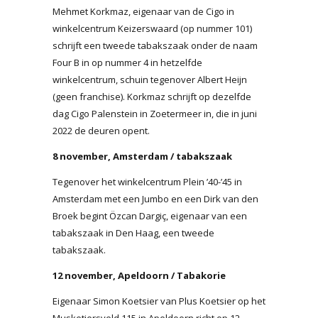
Mehmet Korkmaz, eigenaar van de Cigo in
winkelcentrum Keizerswaard (op nummer 101)
schrijft een tweede tabakszaak onder de naam
Four B in op nummer 4 in hetzelfde
winkelcentrum, schuin tegenover Albert Heijn
(geen franchise). Korkmaz schrijft op dezelfde
dag Cigo Palenstein in Zoetermeer in, die in juni
2022 de deuren opent.
8 november, Amsterdam / tabakszaak
Tegenover het winkelcentrum Plein ’40-’45 in
Amsterdam met een Jumbo en een Dirk van den
Broek begint Özcan Dargiç, eigenaar van een
tabakszaak in Den Haag, een tweede
tabakszaak.
12 november, Apeldoorn / Tabakorie
Eigenaar Simon Koetsier van Plus Koetsier op het
Musketiersveld 115 in Apeldoorn richt op 12