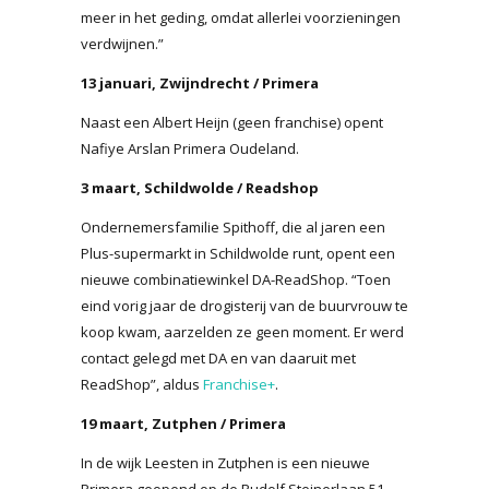
meer in het geding, omdat allerlei voorzieningen
verdwijnen.”
13 januari, Zwijndrecht / Primera
Naast een Albert Heijn (geen franchise) opent
Nafiye Arslan Primera Oudeland.
3 maart, Schildwolde / Readshop
Ondernemersfamilie Spithoff, die al jaren een
Plus-supermarkt in Schildwolde runt, opent een
nieuwe combinatiewinkel DA-ReadShop. “Toen
eind vorig jaar de drogisterij van de buurvrouw te
koop kwam, aarzelden ze geen moment. Er werd
contact gelegd met DA en van daaruit met
ReadShop”, aldus
Franchise+
.
19 maart, Zutphen / Primera
In de wijk Leesten in Zutphen is een nieuwe
Primera geopend op de Rudolf Steinerlaan 51.