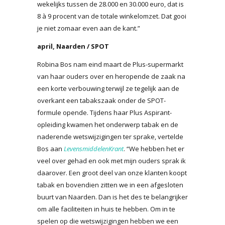
wekelijks tussen de 28.000 en 30.000 euro, dat is
8 à 9 procent van de totale winkelomzet. Dat gooi
je niet zomaar even aan de kant.”
april, Naarden / SPOT
Robina Bos nam eind maart de Plus-supermarkt
van haar ouders over en heropende de zaak na
een korte verbouwing terwijl ze tegelijk aan de
overkant een tabakszaak onder de SPOT-
formule opende. Tijdens haar Plus Aspirant-
opleiding kwamen het onderwerp tabak en de
naderende wetswijzigingen ter sprake, vertelde
Bos aan
LevensmiddelenKrant
. “We hebben het er
veel over gehad en ook met mijn ouders sprak ik
daarover. Een groot deel van onze klanten koopt
tabak en bovendien zitten we in een afgesloten
buurt van Naarden. Dan is het des te belangrijker
om alle faciliteiten in huis te hebben. Om in te
spelen op die wetswijzigingen hebben we een