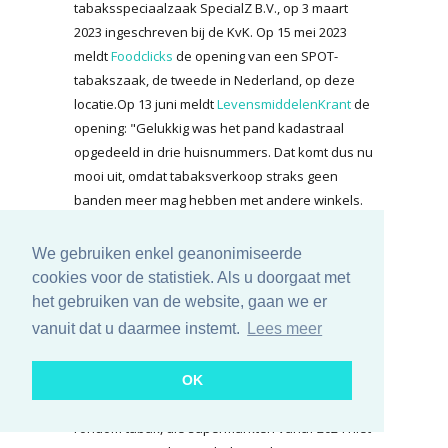
tabaksspeciaalzaak SpecialZ B.V., op 3 maart
2023 ingeschreven bij de KvK. Op 15 mei 2023
meldt
Foodclicks
de opening van een SPOT-
tabakszaak, de tweede in Nederland, op deze
locatie.Op 13 juni meldt
LevensmiddelenKrant
de
opening: "Gelukkig was het pand kadastraal
opgedeeld in drie huisnummers. Dat komt dus nu
mooi uit, omdat tabaksverkoop straks geen
banden meer mag hebben met andere winkels.
Voor de Spot hebben we zelfs een aparte bv
opgericht”, aldus eigenaresse Ingrid Zwetsloot.
We gebruiken enkel geanonimiseerde
cookies voor de statistiek. Als u doorgaat met
SPOT is een formule van Convenience Concept,
het gebruiken van de website, gaan we er
onderdeel van tabaksdistributeur Lekkerland.
vanuit dat u daarmee instemt.
Lees meer
Convenience Concept biedt de formule “turn-key
aan bij geïnteresseerde ondernemers”, aldus
Foodclicks. “Het winkelconcept wordt gezien als
OK
antwoord op de veranderende wetgeving
rondom tabak, die supermarkten vanaf 2024 niet