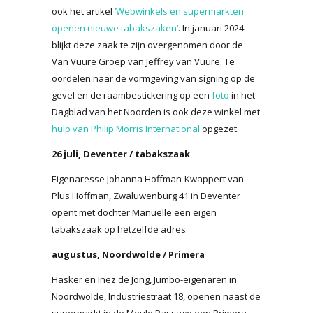
ook het artikel
‘Webwinkels en supermarkten
openen nieuwe tabakszaken’
. In januari 2024
blijkt deze zaak te zijn overgenomen door de
Van Vuure Groep van Jeffrey van Vuure. Te
oordelen naar de vormgeving van signing op de
gevel en de raambestickering op een
foto
in het
Dagblad van het Noorden is ook deze winkel met
hulp van Philip Morris International
opgezet.
26 juli, Deventer / tabakszaak
Eigenaresse Johanna Hoffman-Kwappert van
Plus Hoffman, Zwaluwenburg 41 in Deventer
opent met dochter Manuelle een eigen
tabakszaak op hetzelfde adres.
augustus, Noordwolde / Primera
Hasker en Inez de Jong, Jumbo-eigenaren in
Noordwolde, Industriestraat 18, openen naast de
supermarkt in de Meule Passage een Primera