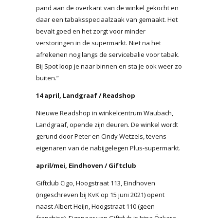
pand aan de overkant van de winkel gekocht en
daar een tabaksspeciaalzaak van gemaakt. Het
bevalt goed en het zorgt voor minder
verstoringen in de supermarkt. Niet na het
afrekenen nog langs de servicebalie voor tabak.
Bij Spot loop je naar binnen en sta je ook weer zo
buiten.”
14 april, Landgraaf / Readshop
Nieuwe Readshop in winkelcentrum Waubach,
Landgraaf, opende zijn deuren. De winkel wordt
gerund door Peter en Cindy Wetzels, tevens
eigenaren van de nabijgelegen Plus-supermarkt.
april/mei, Eindhoven / Giftclub
Giftclub Cigo, Hoogstraat 113, Eindhoven
(ingeschreven bij KvK op 15 juni 2021) opent
naast Albert Heijn, Hoogstraat 110 (geen
franchise). Eigenaar van Giftclub is Irina Özkara-