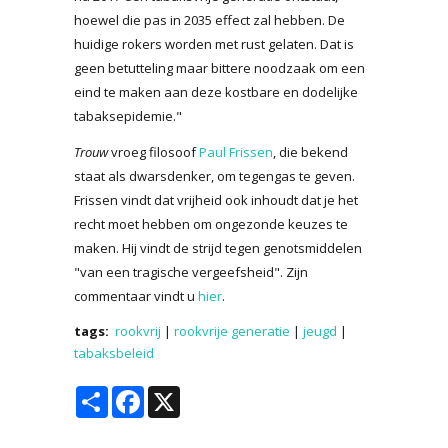
hoewel die pas in 2035 effect zal hebben. De
huidige rokers worden met rust gelaten. Dat is
geen betutteling maar bittere noodzaak om een
eind te maken aan deze kostbare en dodelijke
tabaksepidemie."
Trouw
vroeg filosoof
Paul Frissen
, die bekend
staat als dwarsdenker, om tegengas te geven.
Frissen vindt dat vrijheid ook inhoudt dat je het
recht moet hebben om ongezonde keuzes te
maken. Hij vindt de strijd tegen genotsmiddelen
"van een tragische vergeefsheid". Zijn
commentaar vindt u
hier
.
tags:
rookvrij
|
rookvrije generatie
|
jeugd
|
tabaksbeleid
Share
Facebook
X