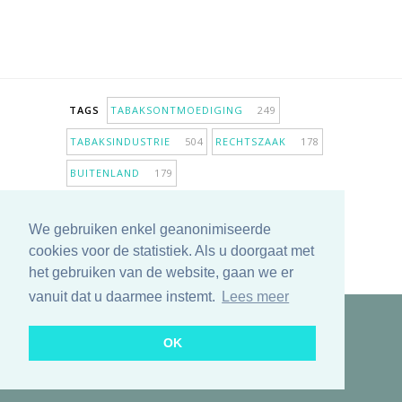
TAGS
TABAKSONTMOEDIGING
249
TABAKSINDUSTRIE
504
RECHTSZAAK
178
BUITENLAND
179
INPERKING VERKOOPPUNTEN
98
We gebruiken enkel geanonimiseerde
ANTIROOKBELEID
307
ONDERZOEK
280
cookies voor de statistiek. Als u doorgaat met
MEER TAGS TONEN
het gebruiken van de website, gaan we er
vanuit dat u daarmee instemt.
Lees meer
Copyright © 2025 TabakNee - Rookpreventie Jeugd
OK