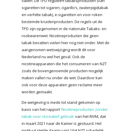
vallen. De TPD reguleert tabaksproducten (van
sigaretten tot sigaren, cigarillo’s, (waterpijp)tabak
en verhitte tabak), e-sigaretten en voor roken
bestemde kruidenproducten. De regels uit de
TPD zijn opgenomen in de nationale Tabaks- en
rookwarenwet. Nicotineproducten die geen
tabak bevatten vielen hier nog niet onder. Met de
aangenomen wetswijziging wordt dit voor
Nederland nu wel het geval. Ook de
nicotineapparaten die het consumeren van NZT
zoals de bovengenoemde producten mogelijk
maken vallen nu onder de wet. Daardoor kan
ook voor deze apparaten geen reclame meer
worden gemaakt.
De wetgeving is mede tot stand gekomen op
basis van het rapport
‘Nicotineproducten zonder
tabak voor recreatief gebruik’
van het RIVM, dat
in maart 2021 naar de Kamer is gestuurd. Het
instituut stelde daarin vast “dat NZT schadelijk