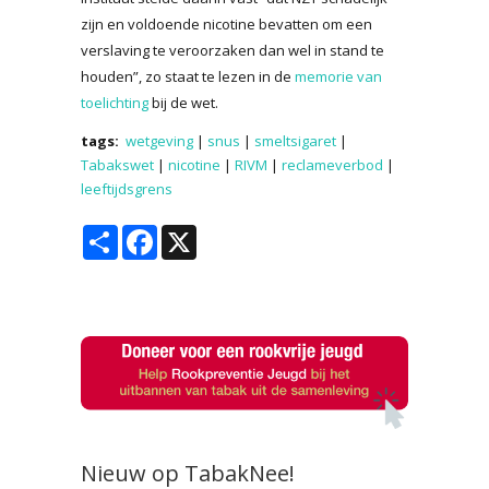
zijn en voldoende nicotine bevatten om een
verslaving te veroorzaken dan wel in stand te
houden”, zo staat te lezen in de
memorie van
toelichting
bij de wet.
tags:
wetgeving
|
snus
|
smeltsigaret
|
Tabakswet
|
nicotine
|
RIVM
|
reclameverbod
|
leeftijdsgrens
Share
Facebook
X
Nieuw op TabakNee!