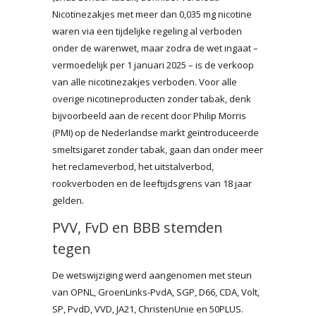
Nicotinezakjes met meer dan 0,035 mg nicotine
waren via een tijdelijke regeling al verboden
onder de warenwet, maar zodra de wet ingaat –
vermoedelijk per 1 januari 2025 – is de verkoop
van alle nicotinezakjes verboden. Voor alle
overige nicotineproducten zonder tabak, denk
bijvoorbeeld aan de recent door Philip Morris
(PMI) op de Nederlandse markt geïntroduceerde
smeltsigaret zonder tabak, gaan dan onder meer
het reclameverbod, het uitstalverbod,
rookverboden en de leeftijdsgrens van 18 jaar
gelden.
PVV, FvD en BBB stemden
tegen
De wetswijziging werd aangenomen met steun
van OPNL, GroenLinks-PvdA, SGP, D66, CDA, Volt,
SP, PvdD, VVD, JA21, ChristenUnie en 50PLUS.