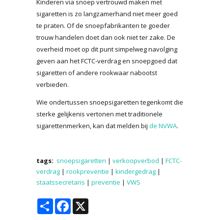
Kinderen via snoep vertrouwd maken met
sigaretten is zo langzamerhand niet meer goed
te praten. Of de snoepfabrikanten te goeder
trouw handelen doet dan ook niet ter zake. De
overheid moet op dit punt simpelweg navolging
geven aan het FCTC-verdrag en snoepgoed dat
sigaretten of andere rookwaar nabootst
verbieden.
Wie ondertussen snoepsigaretten tegenkomt die
sterke gelijkenis vertonen met traditionele
sigarettenmerken, kan dat melden bij
de NVWA
.
tags:
snoepsigaretten
|
verkoopverbod
|
FCTC-
verdrag
|
rookpreventie
|
kindergedrag
|
staatssecretaris
|
preventie
|
VWS
Share
Facebook
X