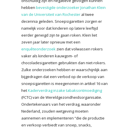
onschuldig zijn en negatieve gevolgen kunnen
hebben
bevestigde onderzoeker Jonathan Klein
van de Universiteit van Rochester
al twee
decennia geleden. Snoepsigaretten zorgen er
namelijk voor dat kinderen op latere leeftijd
eerder geneigd zijn te gaan roken. Klein liet
zeven jaar later opnieuw met een
enquêteonderzoek
zien dat volwassen rokers
vaker als kinderen kauwgom- of
chocoladesigaretten gebruikten dan niet-rokers.
Zulke onderzoeken hebben er waarschijnlijk aan
bijgedragen dat een verbod op de verkoop van
snoepsigaretten is meegenomen in artikel 16 van
het
Kaderverdrag inzake tabaksontmoediging
(FCTC) van de Wereldgezondheidsorganisatie.
Ondertekenaars van het verdrag, waaronder
Nederland, zouden wetgeving moeten
aannemen en implementeren “die de productie
en verkoop verbiedt van snoep, snacks,