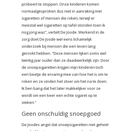
probeert te stoppen. Onze kinderen komen
normaalgesproken dus niet in aanraking met
sigaretten of mensen die roken, terwijl er
meestal wel sigaretten op tafel stonden toen ik
nog jong was”, vertelt De Joode. Werkend in de
zorg doet De Joode wel eens lichamelijk
onderzoek bij mensen die een leven lang
gerookt hebben. “Deze mensen lijken soms wel
twintig jaar ouder dan ze daadwerkelijk zijn. Door
de snoepsigaretten krijgen mijn kinderen toch
een beetje de ervaring mee van hoe het is om te
roken en ze vinden het stoer om het na te doen.
Ik ben bang dat het later makkelijker voor ze
wordt om een keer een echte sigaret op te
steken.”
Geen onschuldig snoepgoed
De Joodes angst dat snoepsigaretten niet geheel