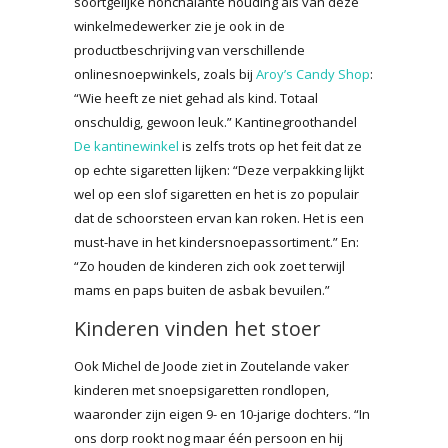
soortgelijke nonchalante houding als van deze
winkelmedewerker zie je ook in de
productbeschrijving van verschillende
onlinesnoepwinkels, zoals bij
Aroy’s Candy Shop
:
“Wie heeft ze niet gehad als kind. Totaal
onschuldig, gewoon leuk.” Kantinegroothandel
De kantinewinkel
is zelfs trots op het feit dat ze
op echte sigaretten lijken: “Deze verpakking lijkt
wel op een slof sigaretten en het is zo populair
dat de schoorsteen ervan kan roken. Het is een
must-have in het kindersnoepassortiment.” En:
“Zo houden de kinderen zich ook zoet terwijl
mams en paps buiten de asbak bevuilen.”
Kinderen vinden het stoer
Ook Michel de Joode ziet in Zoutelande vaker
kinderen met snoepsigaretten rondlopen,
waaronder zijn eigen 9- en 10-jarige dochters. “In
ons dorp rookt nog maar één persoon en hij