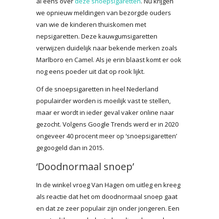
al eens over
deze snoepsigaretten
. Nu krijgen
we opnieuw meldingen van bezorgde ouders
van wie de kinderen thuiskomen met
nepsigaretten. Deze kauwgumsigaretten
verwijzen duidelijk naar bekende merken zoals
Marlboro en Camel. Als je erin blaast komt er ook
nog eens poeder uit dat op rook lijkt.
Of de snoepsigaretten in heel Nederland
populairder worden is moeilijk vast te stellen,
maar er wordt in ieder geval vaker online naar
gezocht. Volgens Google Trends werd er in 2020
ongeveer 40 procent meer op ‘snoepsigaretten’
gegoogeld dan in 2015.
‘Doodnormaal snoep’
In de winkel vroeg Van Hagen om uitleg en kreeg
als reactie dat het om doodnormaal snoep gaat
en dat ze zeer populair zijn onder jongeren. Een