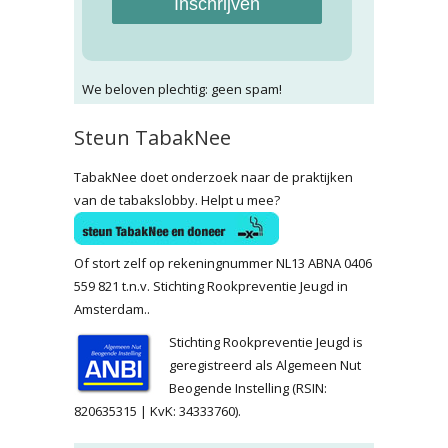
Inschrijven
We beloven plechtig: geen spam!
Steun TabakNee
TabakNee doet onderzoek naar de praktijken
van de tabakslobby. Helpt u mee?
Of stort zelf op rekeningnummer NL13 ABNA 0406
559 821 t.n.v. Stichting Rookpreventie Jeugd in
Amsterdam..
Stichting Rookpreventie Jeugd is
geregistreerd als Algemeen Nut
Beogende Instelling (RSIN:
820635315 | KvK: 34333760).