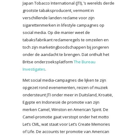
Japan Tobacco International (JTI), ’s werelds derde
grootste tabaksproducent, vermomt in
verschillende landen reclame voor zijn
sigarettenmerken in lifestyle campagnes op
social media. Op die manier weet de
tabaksfabrikant reclameregels te omzeilen en
toch zijn marketingboodschappen bij jongeren
onder de aandacht te brengen. Dat onthult het
Britse onderzoeksplatform
The Bureau
Investigates
.
Met social media-campagnes die lijken te zijn
opgezet rond evenementen, reizen of muziek
ondersteunt JTI onder meer in Duitsland, Kroatië,
Egypte en Indonesië de promotie van zijn
merken Camel, Winston en American Spirit. De
Camel-promotie gaat verstopt onder het motto
Let’s CML, wat staat voor Let’s Create Memories
of Life. De accounts ter promotie van American