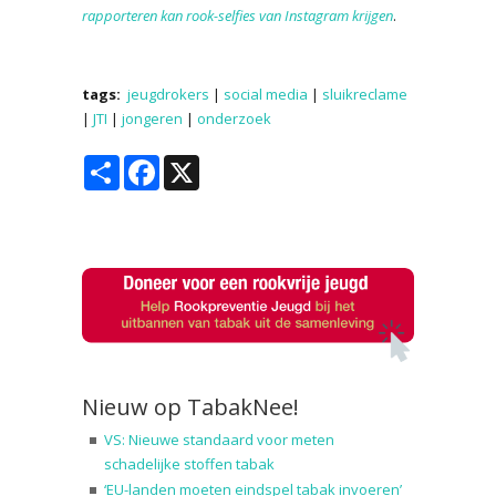
rapporteren kan rook-selfies van Instagram krijgen
.
tags:
jeugdrokers
|
social media
|
sluikreclame
|
JTI
|
jongeren
|
onderzoek
Share
Facebook
X
Nieuw op TabakNee!
VS: Nieuwe standaard voor meten
schadelijke stoffen tabak
‘EU-landen moeten eindspel tabak invoeren’