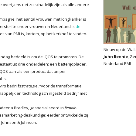
e overigens net zo schadelijk zijn als alle andere
mpagne: het aantal vrouwen met longkanker is
nkersterfte onder vrouwen in Nederland is
de
s van PMI is, kortom, op het kerkhof te vinden.
Nieuw op de Wall
John Rennie
, Ge
uwendag bedoeld is om de IQOS te promoten. De
Nederland PMI
staat uit drie onderdelen: een batterijoplader,
e IQOS aan als een product dat amper
 is.
I’s bedrijfsstrategie, “voor de transformatie
appelijk en technologisch ingesteld bedrijf met
ndeena Bradley, gespecialiseerd in
female-
mesmarketing-deskundige: eerder ontwikkelde zij
n Johnson & Johnson.