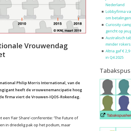
Nederland
Lobbyfirma va
om betalingen
Curiosity-cam
gericht op jeu
Australisch ta
ationale Vrouwendag
minder rokers
Altria gaf € 2,
et
in Q4 2025
Tabakspus
tional Philip Morris International, van de
baksgigant heeft de vrouwenemancipatie hoog
: de firma viert de Vrouwen-IQOS-Rokendag.
 een ‘Fair Share’-conferentie: ‘The Future of
 in driedelig pak op het podium, maar