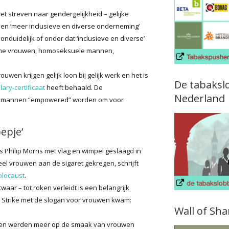
het streven naar gendergelijkheid – gelijke
en ‘meer inclusieve en diverse onderneming’
nduidelijk of onder dat ‘inclusieve en diverse’
ische vrouwen, homoseksuele mannen,
uwen krijgen gelijk loon bij gelijk werk en het is
De tabaksl
lary-certificaat
heeft behaald. De
Nederland
eten mannen “empowered” worden om voor
epje’
s Philip Morris met vlag en wimpel geslaagd in
el vrouwen aan de sigaret gekregen, schrijft
olocaust
.
waar – tot roken verleidt is een belangrijk
ky Strike met de slogan voor vrouwen kwam:
Wall of Sh
ngen werden meer op de smaak van vrouwen