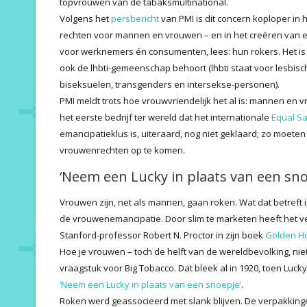
topvrouwen van de tabaksmultinational.
Volgens het
persbericht
van PMI is dit concern koploper in 
rechten voor mannen en vrouwen – en in het creëren van e
voor werknemers én consumenten, lees: hun rokers. Het is o
ook de lhbti-gemeenschap behoort (lhbti staat voor lesb
biseksuelen, transgenders en intersekse-personen).
PMI meldt trots hoe vrouwvriendelijk het al is: mannen en vro
het eerste bedrijf ter wereld dat het internationale
Equal Sa
emancipatieklus is, uiteraard, nog niet geklaard; zo mo
vrouwenrechten op te komen.
‘Neem een Lucky in plaats van een sno
Vrouwen zijn, net als mannen, gaan roken. Wat dat betreft i
de vrouwenemancipatie. Door slim te marketen heeft het ve
Stanford-professor Robert N. Proctor in zijn boek
Golden H
Hoe je vrouwen – toch de helft van de wereldbevolking, niet
vraagstuk voor Big Tobacco. Dat bleek al in 1920, toen Luc
‘Neem een Lucky in plaats van een snoepje’
.
Roken werd geassocieerd met slank blijven. De verpakki