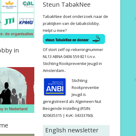
Steun TabakNee
TabakNee doet onderzoek naar de
praktijken van de tabakslobby.
Helpt u mee?
obby in
Of stort zelf op rekeningnummer
NL13 ABNA 0406 559 821 t.n.v.
Stichting Rookpreventie Jeugd in
Amsterdam..
Stichting
Rookpreventie
Jeugd is
geregistreerd als Algemeen Nut
Beogende Instelling (RSIN:
820635315 | KvK: 34333760).
ame
English newsletter