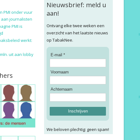
Nieuwsbrief: meld u
aan!
n PMI onder vuur
 aan journalisten
Ontvang elke twee weken een
pagne PMI is
overzicht van het laatste nieuws
gd
op TabakNee.
baksbeleid werkt:
9 mln. uit aan lobby
E-mail *
Voornaam
hers
Achternaam
Inschrijven
We beloven plechtig: geen spam!