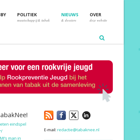
BBY
POLITIEK
NIEUWS
OVER
maatschappij & tabak
& dossiers
deze website
TabakNee!
eten eindspel
E-mail:
redactie@tabaknee.nl
n’
MI’s man in