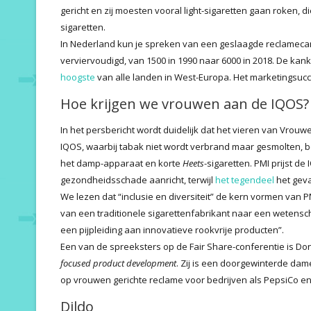
gericht en zij moesten vooral light-sigaretten gaan roken, di
sigaretten.
In Nederland kun je spreken van een geslaagde reclameca
verviervoudigd, van 1500 in 1990 naar 6000 in 2018. De ka
hoogste
van alle landen in West-Europa. Het marketingsucce
Hoe krijgen we vrouwen aan de IQOS?
In het persbericht wordt duidelijk dat het vieren van Vro
IQOS, waarbij tabak niet wordt verbrand maar gesmolten, be
het damp-apparaat en korte
Heets
-sigaretten. PMI prijst d
gezondheidsschade aanricht, terwijl
het tegendeel
het geval
We lezen dat “inclusie en diversiteit” de kern vormen van PM
van een traditionele sigarettenfabrikant naar een wetensch
een pijpleiding aan innovatieve rookvrije producten”.
Een van de spreeksters op de Fair Share-conferentie is Do
focused product development
. Zij is een doorgewinterde da
op vrouwen gerichte reclame voor bedrijven als PepsiCo e
Dildo