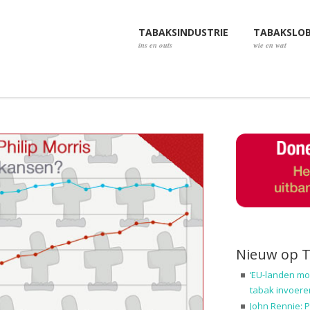
TABAKSINDUSTRIE
TABAKSLO
ins en outs
wie en wat
Nieuw op 
‘EU-landen mo
tabak invoere
John Rennie: P