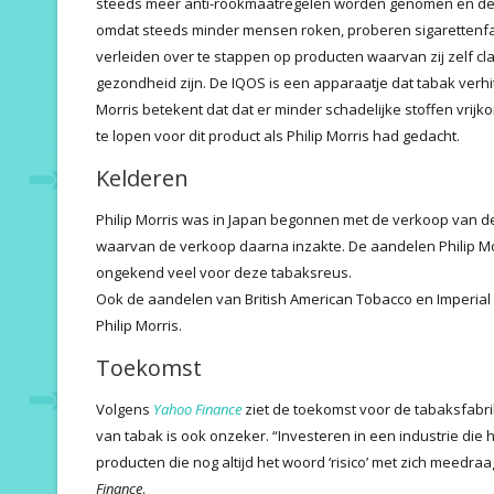
steeds meer anti-rookmaatregelen worden genomen en de t
omdat steeds minder mensen roken, proberen sigarettenfa
verleiden over te stappen op producten waarvan zij zelf cl
gezondheid zijn. De IQOS is een apparaatje dat tabak verhit
Morris betekent dat dat er minder schadelijke stoffen vrij
te lopen voor dit product als Philip Morris had gedacht.
Kelderen
Philip Morris was in Japan begonnen met de verkoop van d
waarvan de verkoop daarna inzakte. De aandelen Philip Mor
ongekend veel voor deze tabaksreus.
Ook de aandelen van British American Tobacco en Imperial
Philip Morris.
Toekomst
Volgens
Yahoo Finance
ziet de toekomst voor de tabaksfabrik
van tabak is ook onzeker. “Investeren in een industrie die
producten die nog altijd het woord ‘risico’ met zich meedraag
Finance
.