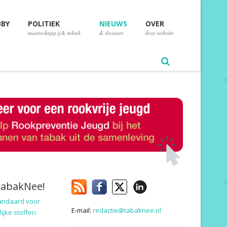
BBY
POLITIEK
NIEUWS
OVER
maatschappij & tabak
& dossiers
deze website
TabakNee!
andaard voor
E-mail:
redactie@tabaknee.nl
ijke stoffen