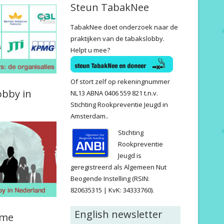
Steun TabakNee
TabakNee doet onderzoek naar de
praktijken van de tabakslobby.
Helpt u mee?
Of stort zelf op rekeningnummer
obby in
NL13 ABNA 0406 559 821 t.n.v.
Stichting Rookpreventie Jeugd in
Amsterdam..
Stichting
Rookpreventie
Jeugd is
geregistreerd als Algemeen Nut
Beogende Instelling (RSIN:
820635315 | KvK: 34333760).
English newsletter
ame