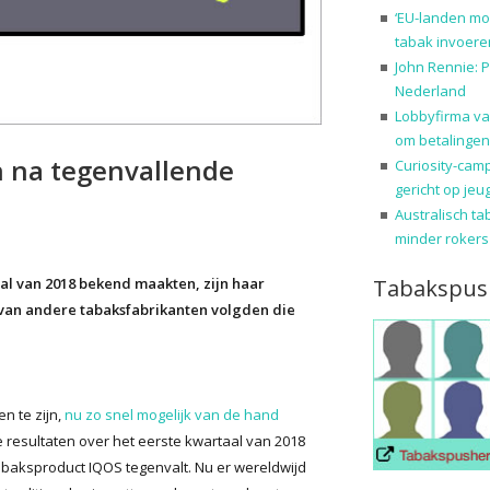
‘EU-landen mo
tabak invoere
John Rennie: P
Nederland
Lobbyfirma va
om betalingen
n na tegenvallende
Curiosity-cam
gericht op jeu
Australisch ta
minder rokers
Tabakspus
aal van 2018 bekend maakten, zijn haar
van andere tabaksfabrikanten volgden die
en te zijn,
nu zo snel mogelijk van de hand
e resultaten over het eerste kwartaal van 2018
baksproduct IQOS tegenvalt. Nu er wereldwijd