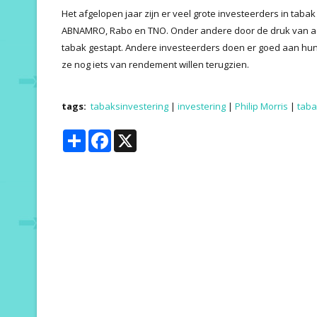
Het afgelopen jaar zijn er veel grote investeerders in taba
ABNAMRO, Rabo en TNO. Onder andere door de druk van actiegr
tabak gestapt. Andere investeerders doen er goed aan hu
ze nog iets van rendement willen terugzien.
tags:
tabaksinvestering
|
investering
|
Philip Morris
|
taba
Share
Facebook
X