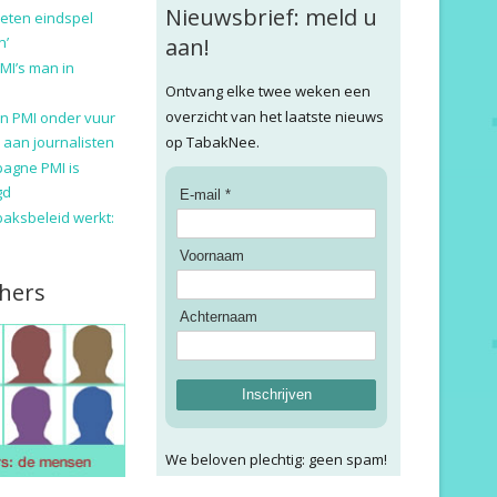
Nieuwsbrief: meld u
eten eindspel
n’
aan!
MI’s man in
Ontvang elke twee weken een
overzicht van het laatste nieuws
n PMI onder vuur
 aan journalisten
op TabakNee.
pagne PMI is
gd
E-mail *
baksbeleid werkt:
Voornaam
hers
Achternaam
Inschrijven
We beloven plechtig: geen spam!