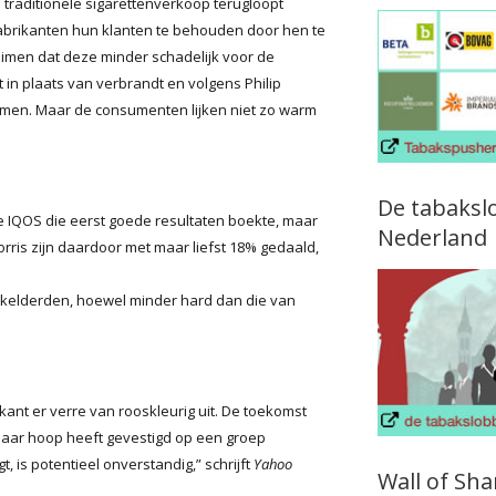
raditionele sigarettenverkoop terugloopt
brikanten hun klanten te behouden door hen te
aimen dat deze minder schadelijk voor de
 in plaats van verbrandt en volgens Philip
komen. Maar de consumenten lijken niet zo warm
De tabaksl
e IQOS die eerst goede resultaten boekte, maar
Nederland
ris zijn daardoor met maar liefst 18% gedaald,
 kelderden, hoewel minder hard dan die van
ant er verre van rooskleurig uit. De toekomst
 haar hoop heeft gevestigd op een groep
t, is potentieel onverstandig,” schrijft
Yahoo
Wall of Sh