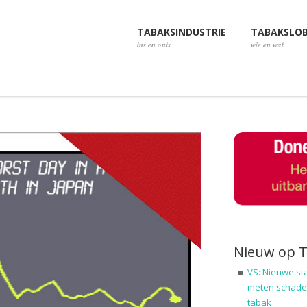
TABAKSINDUSTRIE
TABAKSLO
ins en outs
wie en wat
Nieuw op 
VS: Nieuwe st
meten schadel
tabak