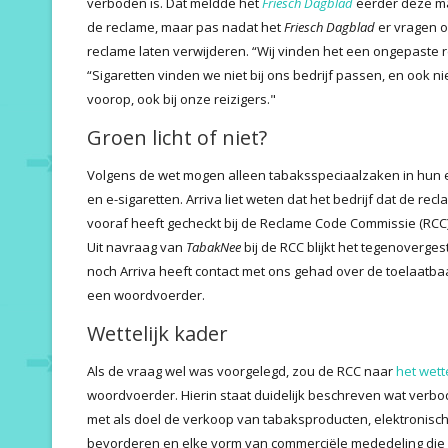
verboden is. Dat meldde het
Friesch Dagblad
eerder deze ma
de reclame, maar pas nadat het
Friesch Dagblad
er vragen o
reclame laten verwijderen. “Wij vinden het een ongepaste 
“Sigaretten vinden we niet bij ons bedrijf passen, en ook n
voorop, ook bij onze reizigers."
Groen licht of niet?
Volgens de wet mogen alleen tabaksspeciaalzaken in hun
en e-sigaretten. Arriva liet weten dat het bedrijf dat de re
vooraf heeft gecheckt bij de Reclame Code Commissie (RCC)
Uit navraag van
TabakNee
bij de RCC blijkt het tegenoverge
noch Arriva heeft contact met ons gehad over de toelaatba
een woordvoerder.
Wettelijk kader
Als de vraag wel was voorgelegd, zou de RCC naar
het wett
woordvoerder. Hierin staat duidelijk beschreven wat verbo
met als doel de verkoop van tabaksproducten, elektronisc
bevorderen en elke vorm van commerciële mededeling die 