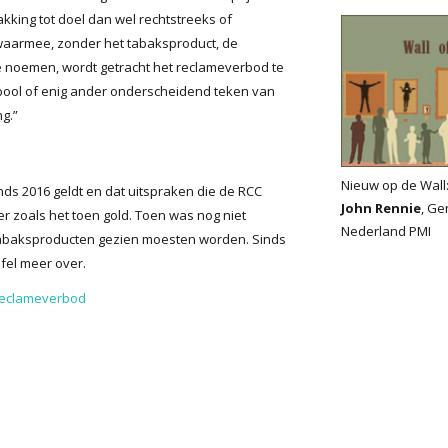
kking tot doel dan wel rechtstreeks of
 waarmee, zonder het tabaksproduct, de
te noemen, wordt getracht het reclameverbod te
ool of enig ander onderscheidend teken van
g.”
Nieuw op de Wall
ds 2016 geldt en dat uitspraken die de RCC
John Rennie
, Ge
r zoals het toen gold. Toen was nog niet
Nederland PMI
s tabaksproducten gezien moesten worden. Sinds
fel meer over.
reclameverbod