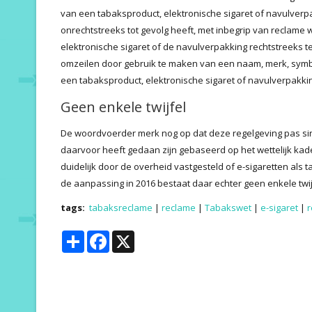
van een tabaksproduct, elektronische sigaret of navulverpa
onrechtstreeks tot gevolg heeft, met inbegrip van reclame
elektronische sigaret of de navulverpakking rechtstreeks 
omzeilen door gebruik te maken van een naam, merk, symb
een tabaksproduct, elektronische sigaret of navulverpakkin
Geen enkele twijfel
De woordvoerder merk nog op dat deze regelgeving pas sin
daarvoor heeft gedaan zijn gebaseerd op het wettelijk kade
duidelijk door de overheid vastgesteld of e-sigaretten al
de aanpassing in 2016 bestaat daar echter geen enkele twij
tags:
tabaksreclame
|
reclame
|
Tabakswet
|
e-sigaret
|
Share
Facebook
X