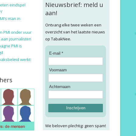
Nieuwsbrief: meld u
eten eindspel
n’
aan!
MI’s man in
Ontvang elke twee weken een
overzicht van het laatste nieuws
n PMI onder vuur
 aan journalisten
op TabakNee.
pagne PMI is
gd
E-mail *
baksbeleid werkt:
Voornaam
hers
Achternaam
Inschrijven
We beloven plechtig: geen spam!