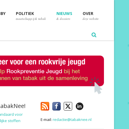
BBY
POLITIEK
NIEUWS
OVER
maatschappij & tabak
& dossiers
deze website
TabakNee!
andaard voor
E-mail:
redactie@tabaknee.nl
ijke stoffen