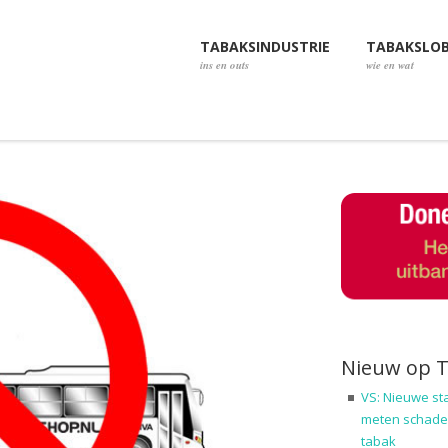
TABAKSINDUSTRIE
TABAKSLO
ins en outs
wie en wat
Nieuw op 
VS: Nieuwe st
meten schadel
tabak