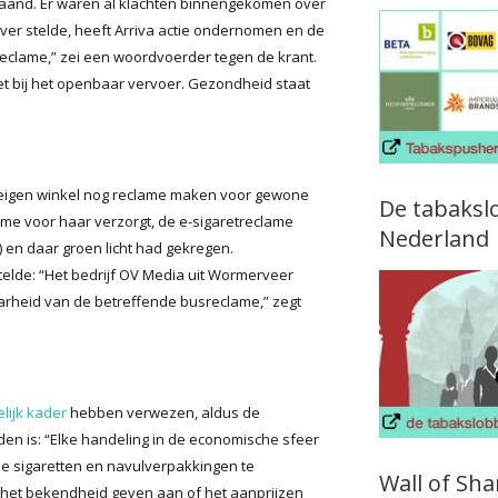
and. Er waren al klachten binnengekomen over
ver stelde, heeft Arriva actie ondernomen en de
reclame,” zei een woordvoerder tegen de krant.
iet bij het openbaar vervoer. Gezondheid staat
 eigen winkel nog reclame maken voor gewone
De tabaksl
clame voor haar verzorgt, de e-sigaretreclame
Nederland
 en daar groen licht had gekregen.
stelde: “Het bedrijf OV Media uit Wormerveer
arheid van de betreffende busreclame,” zegt
elijk kader
hebben verwezen, aldus de
den is: “Elke handeling in de economische sfeer
he sigaretten en navulverpakkingen te
Wall of Sh
het bekendheid geven aan of het aanprijzen