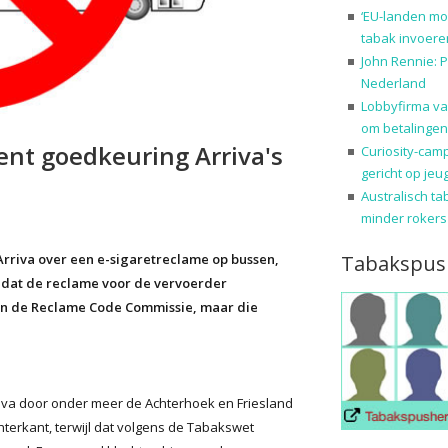
‘EU-landen mo
tabak invoere
John Rennie: P
Nederland
Lobbyfirma va
om betalingen
nt goedkeuring Arriva's
Curiosity-cam
gericht op jeu
Australisch ta
minder rokers
Tabakspus
riva over een e-sigaretreclame op bussen,
f dat de reclame voor de vervoerder
n de Reclame Code Commissie, maar die
iva door onder meer de Achterhoek en Friesland
terkant, terwijl dat volgens de Tabakswet