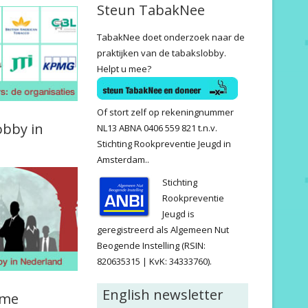
Steun TabakNee
TabakNee doet onderzoek naar de
praktijken van de tabakslobby.
Helpt u mee?
Of stort zelf op rekeningnummer
obby in
NL13 ABNA 0406 559 821 t.n.v.
Stichting Rookpreventie Jeugd in
Amsterdam..
Stichting
Rookpreventie
Jeugd is
geregistreerd als Algemeen Nut
Beogende Instelling (RSIN:
820635315 | KvK: 34333760).
English newsletter
ame